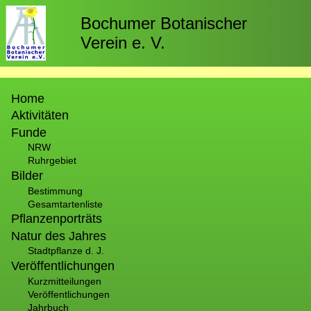
Direkt
zum
Bochumer Botanischer
Inhalt
Verein e. V.
Hauptnavigation
Home
Aktivitäten
Funde
NRW
Ruhrgebiet
Bilder
Bestimmung
Gesamtartenliste
Pflanzenporträts
Natur des Jahres
Stadtpflanze d. J.
Veröffentlichungen
Kurzmitteilungen
Veröffentlichungen
Jahrbuch