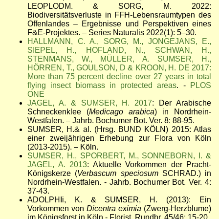
LEOPLODM. & SORG, M. 2022:
Biodiversitätsverluste in FFH-Lebensraumtypen des
Offenlandes – Ergebnisse und Perspektiven eines
F&E-Projektes. – Series Naturalis 2022(1): 5–30.
HALLMANN, C. A., SORG, M., JONGEJANS, E.,
SIEPEL, H., HOFLAND, N., SCHWAN, H.,
STENMANS, W., MÜLLER, A. SUMSER, H.,
HÖRREN, T., GOULSON, D & KROON, H. DE 2017:
More than 75 percent decline over 27 years in total
flying insect biomass in protected areas
. -
PLOS
ONE
JAGEL, A. & SUMSER, H. 2017
: Der Arabische
Schneckenklee (
Medicago arabica
) in Nordrhein-
Westfalen. – Jahrb. Bochumer Bot. Ver. 8: 88-95.
SUMSER, H.& al. (Hrsg. BUND KÖLN) 2015: Atlas
einer zweijährigen Erhebung zur Flora von Köln
(2013-2015). – Köln.
SUMSER, H., SPORBERT, M., SONNEBORN, I. &
JAGEL, A. 2013
: Aktuelle Vorkommen der Pracht-
Königskerze (
Verbascum speciosum
SCHRAD.) in
Nordrhein-Westfalen. - Jahrb. Bochumer Bot. Ver. 4:
37-43.
ADOLPHIi, K. & SUMSER, H. (2013): Ein
Vorkommen von
Dicentra eximia
(Zwerg-Herzblume)
im Königsforst in Köln - Florist. Rundbr. 45/46: 15-20.