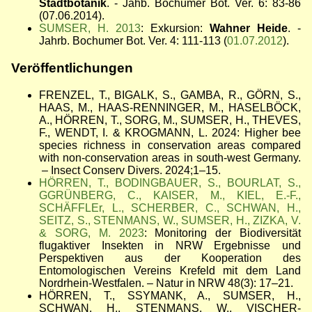
Stadtbotanik
. - Jahb. Bochumer Bot. Ver. 6: 83-86
(07.06.2014).
SUMSER, H. 2013
: Exkursion:
Wahner Heide
. -
Jahrb. Bochumer Bot. Ver. 4: 111-113 (
01.07.2012
).
Veröffentlichungen
FRENZEL, T., BIGALK, S., GAMBA, R., GÖRN, S.,
HAAS, M., HAAS-RENNINGER, M., HASELBÖCK,
A., HÖRREN, T., SORG, M., SUMSER, H., THEVES,
F., WENDT, I. & KROGMANN, L. 2024: Higher bee
species richness in conservation areas compared
with non-conservation areas in south-west Germany.
– Insect Conserv Divers. 2024;1–15.
HÖRREN, T., BODINGBAUER, S., BOURLAT, S.,
GGRÜNBERG, C., KAISER, M., KIEL, E.-F.,
SCHÄFFLEr, L., SCHERBER, C., SCHWAN, H.,
SEITZ, S., STENMANS, W., SUMSER, H., ZIZKA, V.
& SORG, M. 2023
: Monitoring der Biodiversität
flugaktiver Insekten in NRW Ergebnisse und
Perspektiven aus der Kooperation des
Entomologischen Vereins Krefeld mit dem Land
Nordrhein-Westfalen. – Natur in NRW 48(3): 17–21.
HÖRREN, T., SSYMANK, A., SUMSER, H.,
SCHWAN, H., STENMANS, W., VISCHER-