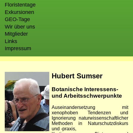
Floristentage
Exkursionen
GEO-Tage
Wir über uns
Mitglieder
Links
Impressum
Bild
Hubert Sumser
Botanische Interessens-
und Arbeitsschwerpunkte
Auseinandersetzung mit
xenophoben Tendenzen und
Ignorierung naturwissenschaftlicher
Methoden in Naturschutzdiskurs
und -praxis,