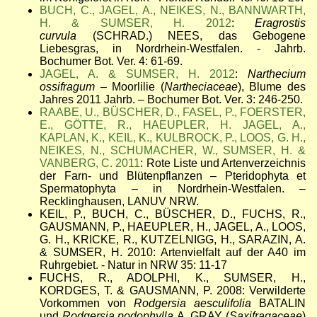
BUCH, C., JAGEL, A., NEIKES, N., BANNWARTH,
H. & SUMSER, H. 2012
:
Eragrostis
curvula
(SCHRAD.) NEES, das Gebogene
Liebesgras, in Nordrhein-Westfalen. - Jahrb.
Bochumer Bot. Ver. 4: 61-69.
JAGEL, A. & SUMSER, H. 2012
:
Narthecium
ossifragum
– Moorlilie (
Nartheciaceae
), Blume des
Jahres 2011 Jahrb. – Bochumer Bot. Ver. 3: 246-250.
RAABE, U., BÜSCHER, D., FASEL, P., FOERSTER,
E., GÖTTE, R., HAEUPLER, H. JAGEL, A.,
KAPLAN, K., KEIL, K., KULBROCK, P., LOOS, G. H.,
NEIKES, N., SCHUMACHER, W., SUMSER, H. &
VANBERG, C. 2011
: Rote Liste und Artenverzeichnis
der Farn- und Blütenpflanzen – Pteridophyta et
Spermatophyta – in Nordrhein-Westfalen. –
Recklinghausen, LANUV NRW.
KEIL, P., BUCH, C., BÜSCHER, D., FUCHS, R.,
GAUSMANN, P., HAEUPLER, H., JAGEL, A., LOOS,
G. H., KRICKE, R., KUTZELNIGG, H., SARAZIN, A.
& SUMSER, H. 2010: Artenvielfalt auf der A40 im
Ruhrgebiet. - Natur in NRW 35: 11-17
FUCHS, R., ADOLPHI, K., SUMSER, H.,
KORDGES, T. & GAUSMANN, P. 2008: Verwilderte
Vorkommen von
Rodgersia aesculifolia
BATALIN
und
Rodgersia podophylla
A. GRAY (
Saxifragaceae
)