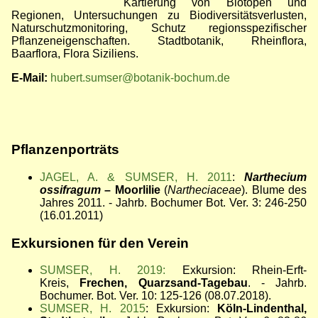
Kartierung von Biotopen und
Regionen, Untersuchungen zu Biodiversitätsverlusten,
Naturschutzmonitoring, Schutz regionsspezifischer
Pflanzeneigenschaften. Stadtbotanik, Rheinflora,
Baarflora, Flora Siziliens.
E-Mail:
hubert.sumser@botanik-bochum.de
Pflanzenporträts
JAGEL, A. & SUMSER, H. 2011
:
Narthecium
ossifragum
– Moorlilie
(
Nartheciaceae
). Blume des
Jahres 2011. - Jahrb. Bochumer Bot. Ver. 3: 246-250
(16.01.2011)
Exkursionen für den Verein
SUMSER, H. 2019:
Exkursion: Rhein-Erft-
Kreis,
Frechen, Quarzsand-Tagebau
. - Jahrb.
Bochumer. Bot. Ver. 10: 125-126 (08.07.2018).
SUMSER, H. 2015
: Exkursion:
Köln-Lindenthal,