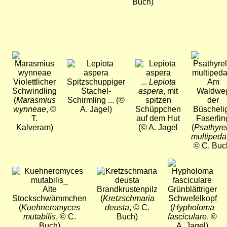
Buch)
Bild
Bild
Bild
Bild
Violettlicher
Spitzschuppiger
...
Lepiota
Am
Schwindling
Stachel-
aspera
, mit
Waldwe
(
Marasmius
Schirmling ... (©
spitzen
der
wynneae
, ©
A. Jagel)
Schüppchen
Büscheli
T.
auf dem Hut
Faserlin
Kalveram)
(© A. Jagel
(
Psathyre
multipeda
© C. Buc
Bild
Bild
Bild
Alte
Brandkrustenpilz
Grünblättriger
Stockschwämmchen
(
Kretzschmaria
Schwefelkopf
(
Kuehneromyces
deusta
, © C.
(
Hypholoma
mutabilis
, © C.
Buch)
fasciculare
, ©
Buch)
A. Jagel)