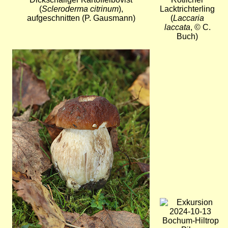
(
Scleroderma citrinum
),
Lacktrichterling
aufgeschnitten (P. Gausmann)
(
Laccaria
laccata
, © C.
Buch)
Bild
Bild