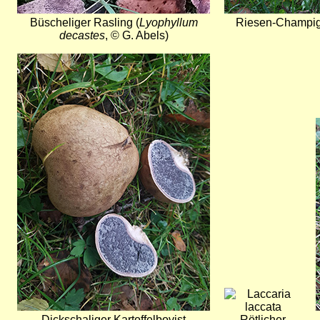
Büscheliger Rasling (
Lyophyllum
Riesen-Champig
decastes
, © G. Abels)
Bild
Bild
Dickschaliger Kartoffelbovist
Rötlicher