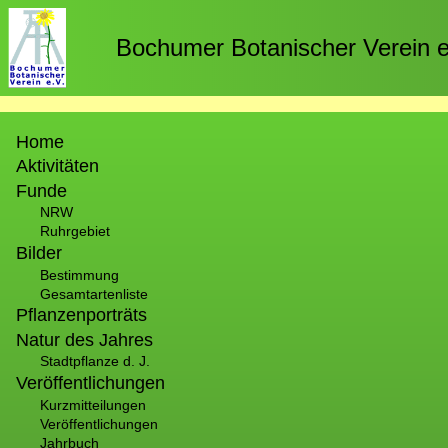
Direkt
zum
Bochumer Botanischer Verein e
Inhalt
Hauptnavigation
Home
Aktivitäten
Funde
NRW
Ruhrgebiet
Bilder
Bestimmung
Gesamtartenliste
Pflanzenporträts
Natur des Jahres
Stadtpflanze d. J.
Veröffentlichungen
Kurzmitteilungen
Veröffentlichungen
Jahrbuch