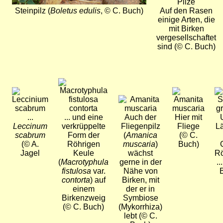
Steinpilz (
Boletus edulis
, © C. Buch)
Auf den Rasen
einige Arten, die
mit Birken
vergesellschaftet
sind (© C. Buch)
Bild
Bild
Bild
Bi
Bild
...
... und eine
Auch der
Hier mit
Leccinum
verkrüppelte
Fliegenpilz
Fliege
L
scabrum
Form der
(
Amanica
(© C.
(© A.
Röhrigen
muscaria
)
Buch)
Jagel
Keule
wächst
Rö
(
Macrotyphula
gerne in der
..
fistulosa
var.
Nähe von
contorta
) auf
Birken, mit
einem
der er in
Birkenzweig
Symbiose
(© C. Buch)
(Mykorrhiza)
lebt (© C.