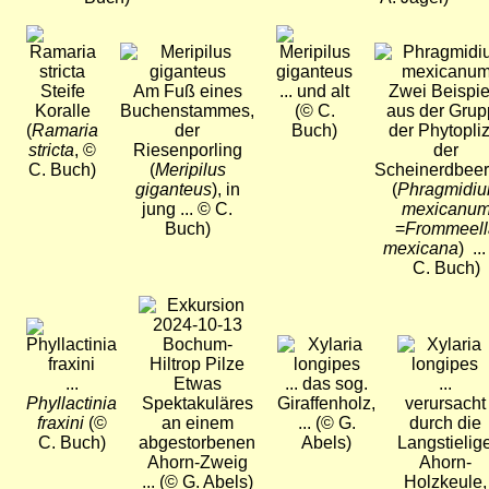
Bild
Bild
Bild
Bild
Steife
Am Fuß eines
... und alt
Zwei Beispie
Koralle
Buchenstammes,
(© C.
aus der Grup
(
Ramaria
der
Buch)
der Phytopliz
stricta
, ©
Riesenporling
der
C. Buch)
(
Meripilus
Scheinerdbeer
giganteus
), in
(
Phragmidi
jung ... © C.
mexicanu
Buch)
=
Frommeell
mexicana
) ..
C. Buch)
Bild
Bild
Bild
Bild
...
Etwas
... das sog.
...
Phyllactinia
Spektakuläres
Giraffenholz,
verursacht
fraxini
(©
an einem
... (© G.
durch die
C. Buch)
abgestorbenen
Abels)
Langstielig
Ahorn-Zweig
Ahorn-
... (© G. Abels)
Holzkeule,