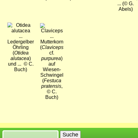
... (© G.
Abels)
Bild
Bild
...
...
Ledergelber
Mutterkorn
Öhrling
(
Claviceps
(
Otidea
cf.
alutacea
)
purpurea
)
und ... © C.
auf
Buch)
Wiesen-
Schwingel
(
Festuca
pratensis
,
© C.
Buch)
Suche