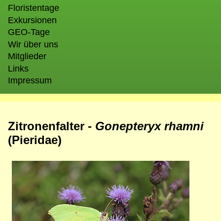
Floristentage
Exkursionen
GEO-Tage
Wir über uns
Mitglieder
Links
Impressum
Zitronenfalter -
Gonepteryx rhamni
(Pieridae)
Bild