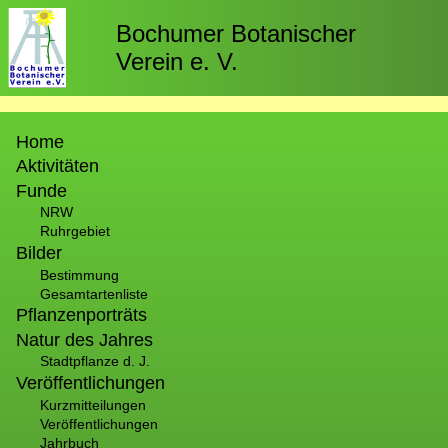
Direkt
zum
Bochumer Botanischer
Inhalt
Verein e. V.
Hauptnavigation
Home
Aktivitäten
Funde
NRW
Ruhrgebiet
Bilder
Bestimmung
Gesamtartenliste
Pflanzenporträts
Natur des Jahres
Stadtpflanze d. J.
Veröffentlichungen
Kurzmitteilungen
Veröffentlichungen
Jahrbuch