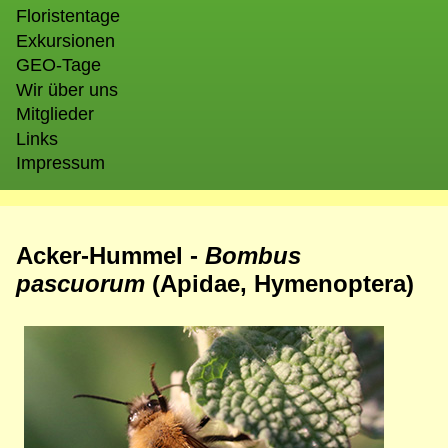
Floristentage
Exkursionen
GEO-Tage
Wir über uns
Mitglieder
Links
Impressum
Acker-Hummel -
Bombus
pascuorum
(Apidae, Hymenoptera)
Bild