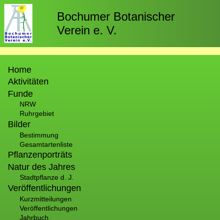
Direkt
zum
Bochumer Botanischer
Inhalt
Verein e. V.
Hauptnavigation
Home
Aktivitäten
Funde
NRW
Ruhrgebiet
Bilder
Bestimmung
Gesamtartenliste
Pflanzenporträts
Natur des Jahres
Stadtpflanze d. J.
Veröffentlichungen
Kurzmitteilungen
Veröffentlichungen
Jahrbuch