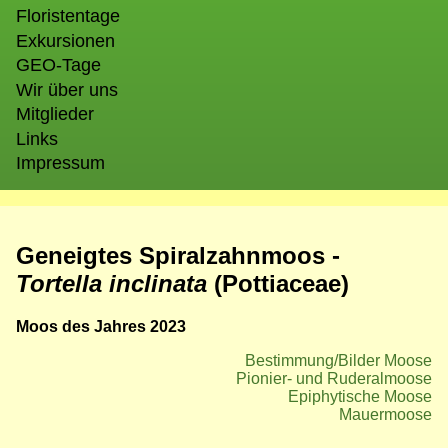
Floristentage
Exkursionen
GEO-Tage
Wir über uns
Mitglieder
Links
Impressum
Geneigtes Spiralzahnmoos -
Tortella inclinata
(Pottiaceae)
Moos des Jahres 2023
Bestimmung/Bilder Moose
Pionier- und Ruderalmoose
Epiphytische Moose
Mauermoose