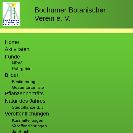
Direkt
zum
Bochumer Botanischer
Inhalt
Verein e. V.
Hauptnavigation
Home
Aktivitäten
Funde
NRW
Ruhrgebiet
Bilder
Bestimmung
Gesamtartenliste
Pflanzenporträts
Natur des Jahres
Stadtpflanze d. J.
Veröffentlichungen
Kurzmitteilungen
Veröffentlichungen
Jahrbuch