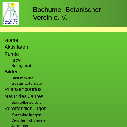
Direkt
zum
Bochumer Botanischer
Inhalt
Verein e. V.
Hauptnavigation
Home
Aktivitäten
Funde
NRW
Ruhrgebiet
Bilder
Bestimmung
Gesamtartenliste
Pflanzenporträts
Natur des Jahres
Stadtpflanze d. J.
Veröffentlichungen
Kurzmitteilungen
Veröffentlichungen
Jahrbuch