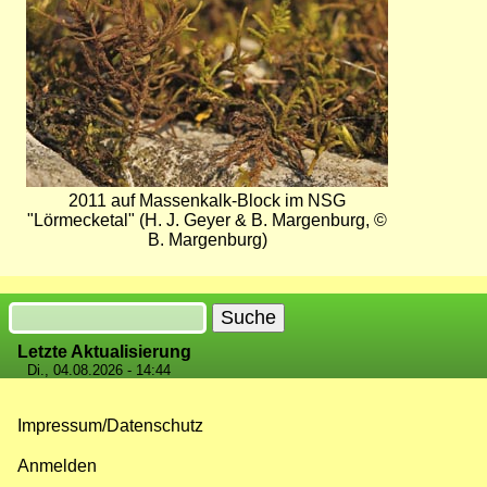
2011 auf Massenkalk-Block im NSG
"Lörmecketal" (H. J. Geyer & B. Margenburg, ©
B. Margenburg)
Suche
Letzte Aktualisierung
Di., 04.08.2026 - 14:44
Impressum/Datenschutz
Fußzeilenmenü
Anmelden