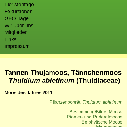
Floristentage
Exkursionen
GEO-Tage
Wir über uns
Mitglieder
Links
Impressum
Tannen-Thujamoos, Tännchenmoos
- Thuidium abietinum
(Thuidiaceae)
Moos des Jahres 2011
Pflanzenporträt:
Thuidium abietinum
Bestimmung/Bilder Moose
Pionier- und Ruderalmoose
Epiphytische Moose