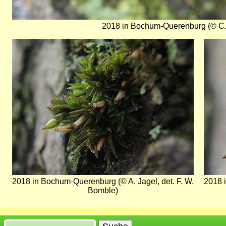
2018 in Bochum-Querenburg (© C. 
Bild
Bild
2018 in Bochum-Querenburg (© A. Jagel, det. F. W.
2018 
Bomble)
Suche