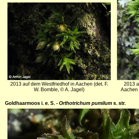
Bild
2013 auf dem Westfriedhof in Aachen (det. F.
2013 a
W. Bomble, © A. Jagel)
Aachen (
Goldhaarmoos i. e. S.
- Orthotrichum pumilum
s. str.
Bild