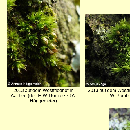
Bild
2013 auf dem Westfriedhof in
2013 auf dem Westfri
Aachen (det. F. W. Bomble, © A.
W. Bomble
Höggemeier)
Bild