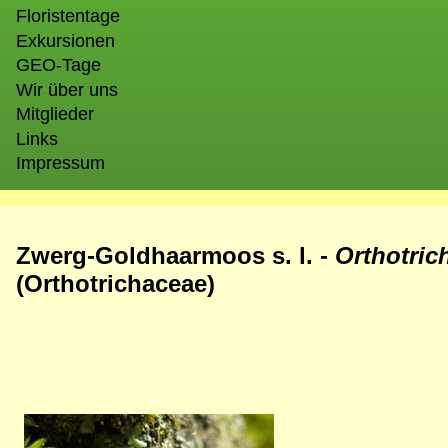
Floristentage
Exkursionen
GEO-Tage
Wir über uns
Mitglieder
Links
Impressum
Zwerg-Goldhaarmoos s. l. -
Orthotri
(Orthotrichaceae)
Bild