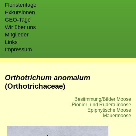
Floristentage
Exkursionen
GEO-Tage
Wir über uns
Mitglieder
Links
Impressum
Orthotrichum anomalum
(Orthotrichaceae)
Bestimmung/Bilder Moose
Pionier- und Ruderalmoose
Epiphytische Moose
Mauermoose
Bild