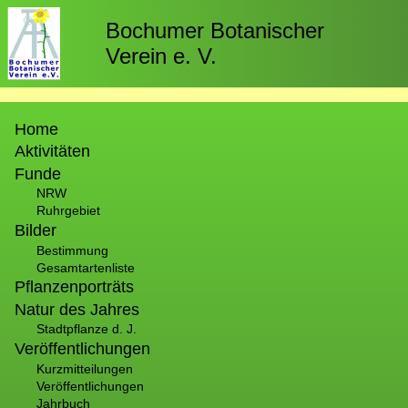
Direkt
zum
Bochumer Botanischer
Inhalt
Verein e. V.
Hauptnavigation
Home
Aktivitäten
Funde
NRW
Ruhrgebiet
Bilder
Bestimmung
Gesamtartenliste
Pflanzenporträts
Natur des Jahres
Stadtpflanze d. J.
Veröffentlichungen
Kurzmitteilungen
Veröffentlichungen
Jahrbuch