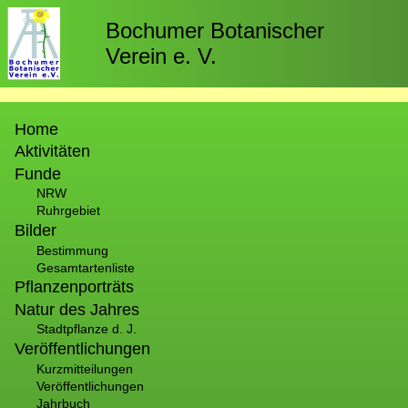
Direkt
zum
Bochumer Botanischer
Inhalt
Verein e. V.
Hauptnavigation
Home
Aktivitäten
Funde
NRW
Ruhrgebiet
Bilder
Bestimmung
Gesamtartenliste
Pflanzenporträts
Natur des Jahres
Stadtpflanze d. J.
Veröffentlichungen
Kurzmitteilungen
Veröffentlichungen
Jahrbuch