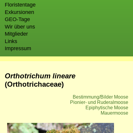
Floristentage
Exkursionen
GEO-Tage
Wir über uns
Mitglieder
Links
Impressum
Orthotrichum lineare
(Orthotrichaceae)
Bestimmung/Bilder Moose
Pionier- und Ruderalmoose
Epiphytische Moose
Mauermoose
Bild