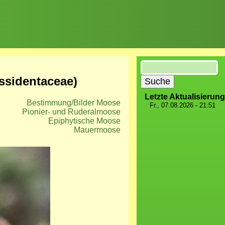
Suche
issidentaceae)
Letzte Aktualisierung
Bestimmung/Bilder Moose
Fr., 07.08.2026 - 21:51
Pionier- und Ruderalmoose
Epiphytische Moose
Mauermoose