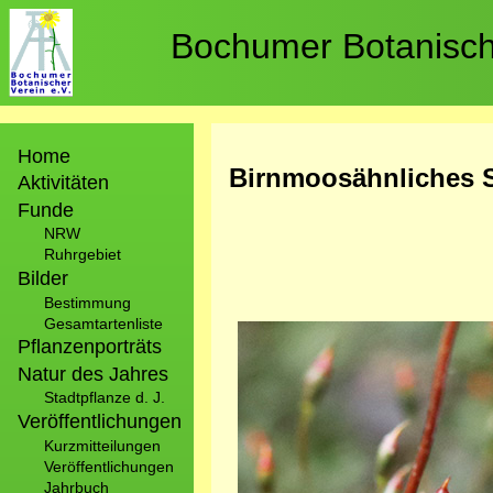
Direkt
zum
Bochumer Botanische
Inhalt
Hauptnavigation
Home
Birnmoosähnliches 
Aktivitäten
Funde
NRW
Ruhrgebiet
Bilder
Bestimmung
Gesamtartenliste
Bild
Pflanzenporträts
Natur des Jahres
Stadtpflanze d. J.
Veröffentlichungen
Kurzmitteilungen
Veröffentlichungen
Jahrbuch