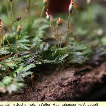
achtal im Buchenholz in Witten-Rüdinghausen (© A. Jagel)