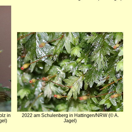
Bild
lz in
2022 am Schulenberg in Hattingen/NRW (© A.
gel)
Jagel)