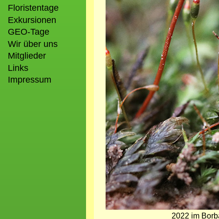
Floristentage
Exkursionen
GEO-Tage
Wir über uns
Mitglieder
Links
Impressum
2022 im Borb