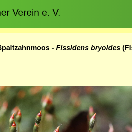
r Verein e. V.
Spaltzahnmoos -
Fissidens bryoides
(F