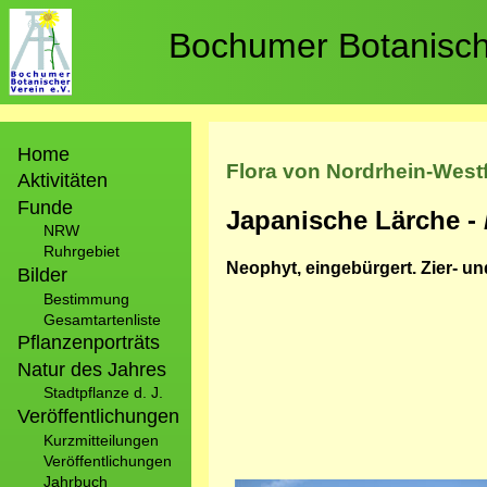
Direkt
zum
Bochumer Botanische
Inhalt
Hauptnavigation
Home
Flora von Nordrhein-West
Aktivitäten
Funde
Japanische Lärche -
NRW
Ruhrgebiet
Neophyt, eingebürgert. Zier- u
Bilder
Bestimmung
Gesamtartenliste
Pflanzenporträts
Natur des Jahres
Stadtpflanze d. J.
Veröffentlichungen
Kurzmitteilungen
Veröffentlichungen
Jahrbuch