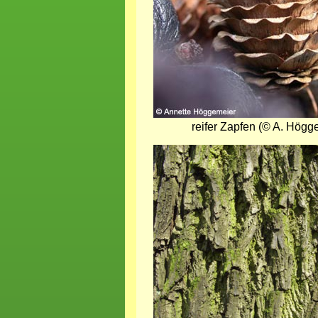
reifer Zapfen (© A. Högg
Bild