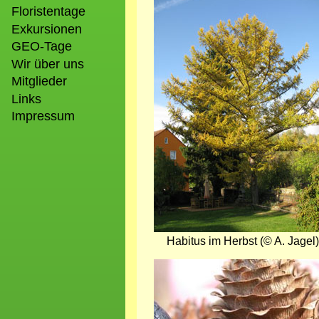
Bild
Floristentage
Exkursionen
GEO-Tage
Wir über uns
Mitglieder
Links
Impressum
Habitus im Herbst (© A. Jagel)
Bild