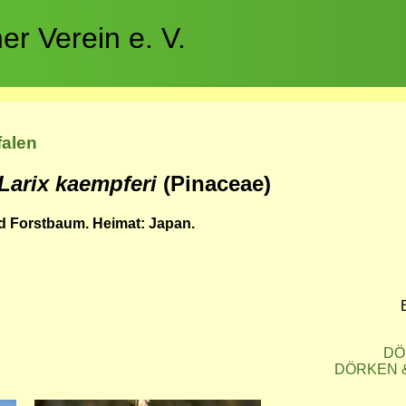
r Verein e. V.
falen
Larix kaempferi
(Pinaceae)
nd Forstbaum. Heimat: Japan.
DÖR
DÖRKEN & 