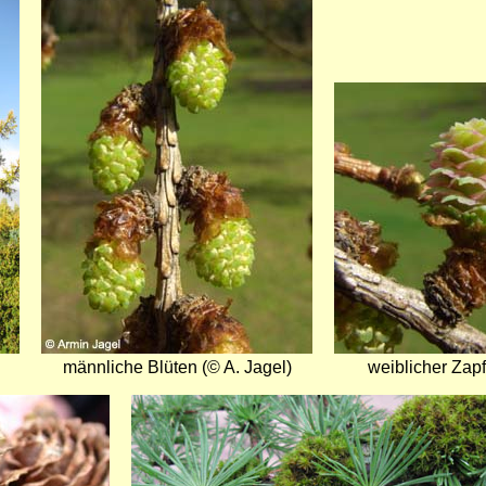
Bild
Bild
männliche Blüten (© A. Jagel)
weiblicher Zapf
Bild