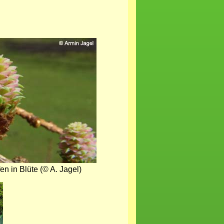
en in Blüte (© A. Jagel)