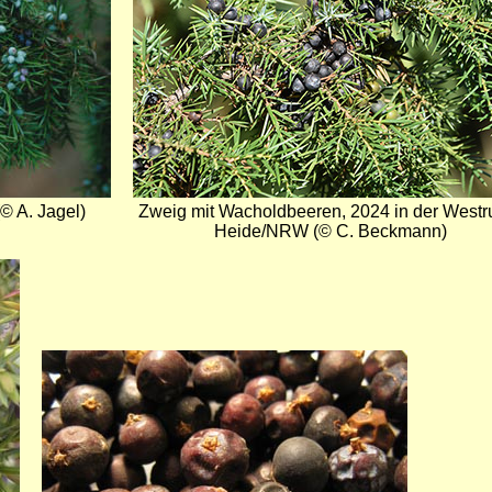
© A. Jagel)
Zweig mit Wacholdbeeren, 2024 in der Westr
Heide/NRW (© C. Beckmann)
Bild