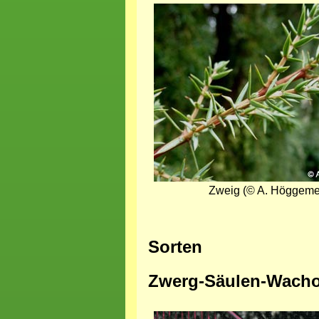
Bild
Zweig (© A. Höggeme
Sorten
Zwerg-Säulen-Wacho
Bild