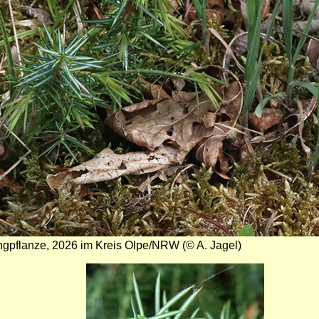
ngpflanze, 2026 im Kreis Olpe/NRW (© A. Jagel)
Bild