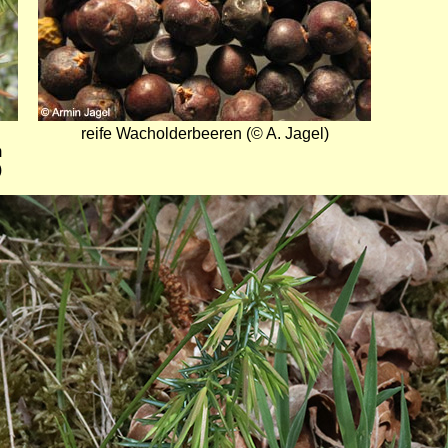
reife Wacholderbeeren (© A. Jagel)
m
)