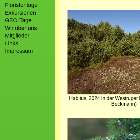
Floristentage
Exkursionen
Bild
GEO-Tage
Wir über uns
Mitglieder
Links
Impressum
Habitus, 2024 in der Westrupe
Beckmann)
Bild