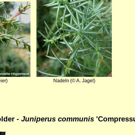
ier)
Nadeln (© A. Jagel)
lder -
Juniperus communis
'Compress