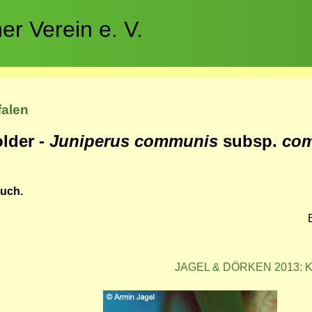
r Verein e. V.
falen
lder -
Juniperus communis
subsp.
co
auch.
JAGEL & DÖRKEN 2013: Ko
Bild