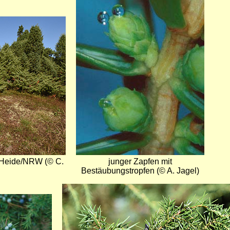
r Heide/NRW (© C.
junger Zapfen mit
Bestäubungstropfen (© A. Jagel)
Bild