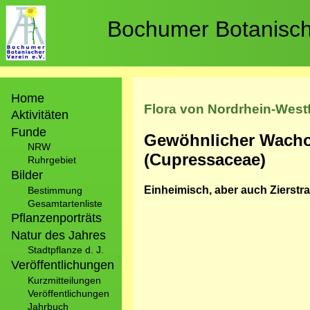
Direkt
zum
Bochumer Botanische
Inhalt
Hauptnavigation
Home
Flora von Nordrhein-West
Aktivitäten
Funde
Gewöhnlicher Wacho
NRW
(Cupressaceae)
Ruhrgebiet
Bilder
Einheimisch, aber auch Zierstr
Bestimmung
Gesamtartenliste
Pflanzenporträts
Natur des Jahres
Stadtpflanze d. J.
Veröffentlichungen
Kurzmitteilungen
Veröffentlichungen
Jahrbuch