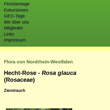
Floristentage
Exkursionen
GEO-Tage
Wir über uns
Mitglieder
Links
Impressum
Flora von Nordrhein-Westfalen
Hecht-Rose -
Rosa glauca
(Rosaceae)
Zierstrauch