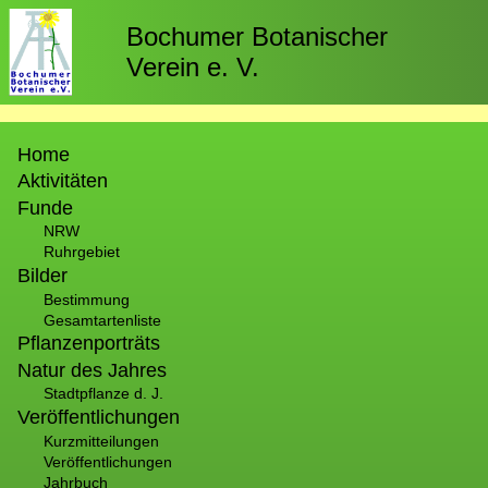
Direkt
zum
Bochumer Botanischer
Inhalt
Verein e. V.
Hauptnavigation
Home
Aktivitäten
Funde
NRW
Ruhrgebiet
Bilder
Bestimmung
Gesamtartenliste
Pflanzenporträts
Natur des Jahres
Stadtpflanze d. J.
Veröffentlichungen
Kurzmitteilungen
Veröffentlichungen
Jahrbuch