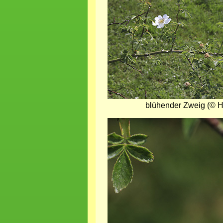
blühender Zweig (© H
Bild