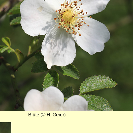
Blüte (© H. Geier)