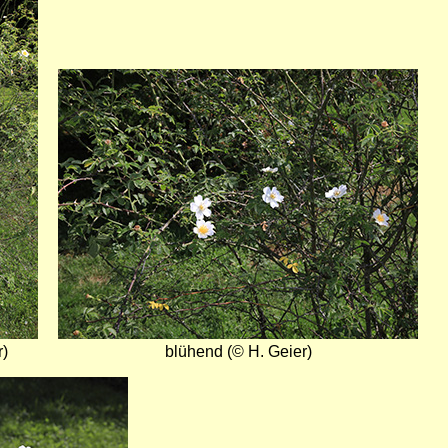
Bild
r)
blühend (© H. Geier)