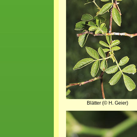
Blätter (© H. Geier)
Bild