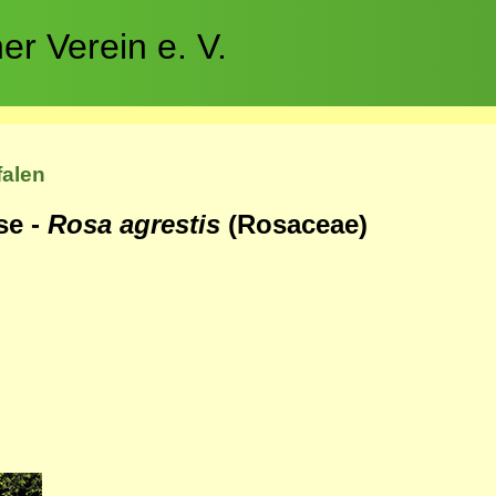
r Verein e. V.
falen
se -
Rosa agrestis
(Rosaceae)