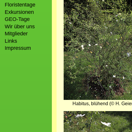
Floristentage
Exkursionen
GEO-Tage
Wir über uns
Mitglieder
Links
Impressum
Habitus, blühend (© H. Geie
Bild