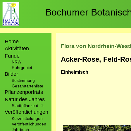
Direkt
zum
Bochumer Botanische
Inhalt
Hauptnavigation
Home
Flora von Nordrhein-West
Aktivitäten
Funde
Acker-Rose, Feld-Ro
NRW
Ruhrgebiet
Einheimisch
Bilder
Bestimmung
Gesamtartenliste
Pflanzenporträts
Natur des Jahres
Stadtpflanze d. J.
Veröffentlichungen
Kurzmitteilungen
Veröffentlichungen
Bild
Jahrbuch