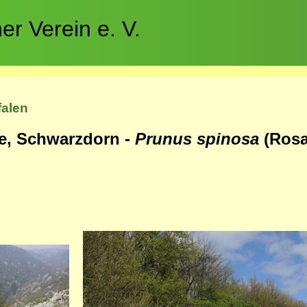
r Verein e. V.
falen
e, Schwarzdorn -
Prunus spinosa
(Rosa
Bild