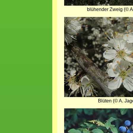
blühender Zweig (© A.
Bild
Blüten (© A. Jag
Bild