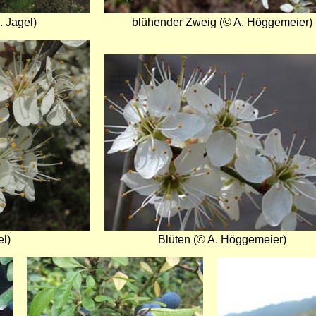
 Jagel)
blühender Zweig (© A. Höggemeier)
Bild
el)
Blüten (© A. Höggemeier)
Bild
Bild