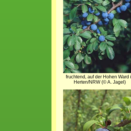
fruchtend, auf der Hohen Ward 
Herten/NRW (© A. Jagel)
Bild