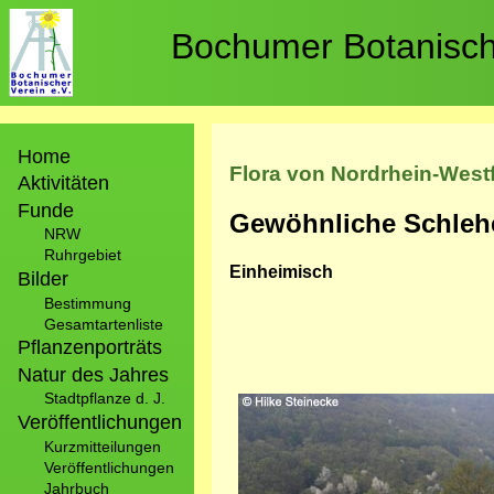
Direkt
zum
Bochumer Botanische
Inhalt
Hauptnavigation
Home
Flora von Nordrhein-West
Aktivitäten
Funde
Gewöhnliche Schleh
NRW
Ruhrgebiet
Einheimisch
Bilder
Bestimmung
Gesamtartenliste
Pflanzenporträts
Natur des Jahres
Stadtpflanze d. J.
Bild
Veröffentlichungen
Kurzmitteilungen
Veröffentlichungen
Jahrbuch