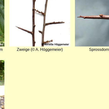
am
Zweige (© A. Höggemeier)
Sprossdorn