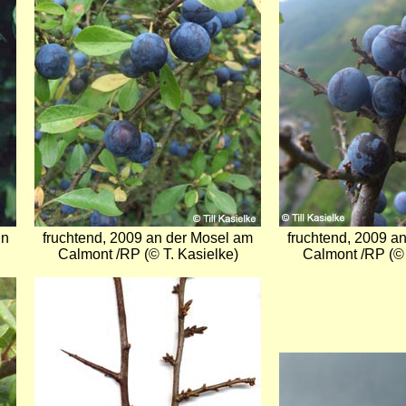
in
fruchtend, 2009 an der Mosel am
fruchtend, 2009 a
Calmont /RP (© T. Kasielke)
Calmont /RP (© 
Bild
Bild