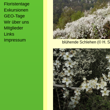
Floristentage
Exkursionen
GEO-Tage
Wir über uns
Mitglieder
Links
Impressum
blühende Schlehen (© H. S
Bild