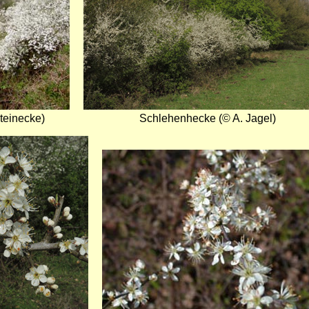
teinecke)
Schlehenhecke (© A. Jagel)
Bild