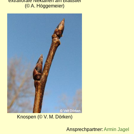
extraflorale Nektarien am Blattstiel
(© A. Höggemeier)
Bild
Knospen (© V. M. Dörken)
Ansprechpartner:
Armin Jagel