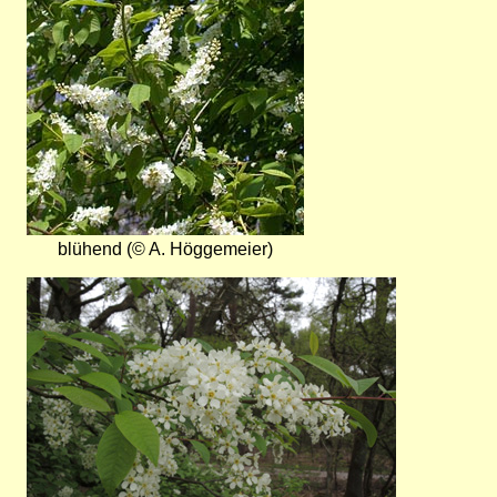
blühend (© A. Höggemeier)
Bild