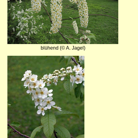
blühend (© A. Jagel)
Bild