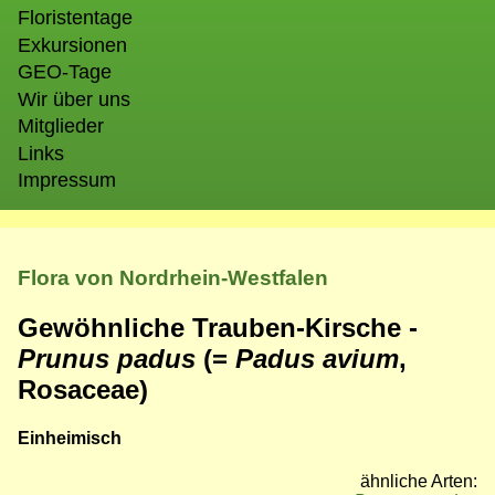
Floristentage
Exkursionen
GEO-Tage
Wir über uns
Mitglieder
Links
Impressum
Flora von Nordrhein-Westfalen
Gewöhnliche Trauben-Kirsche -
Prunus padus
(=
Padus avium
,
Rosaceae)
Einheimisch
ähnliche Arten: