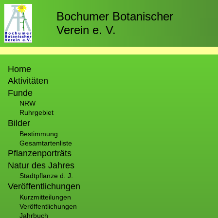
Direkt
zum
Bochumer Botanischer
Inhalt
Verein e. V.
Hauptnavigation
Home
Aktivitäten
Funde
NRW
Ruhrgebiet
Bilder
Bestimmung
Gesamtartenliste
Pflanzenporträts
Natur des Jahres
Stadtpflanze d. J.
Veröffentlichungen
Kurzmitteilungen
Veröffentlichungen
Jahrbuch