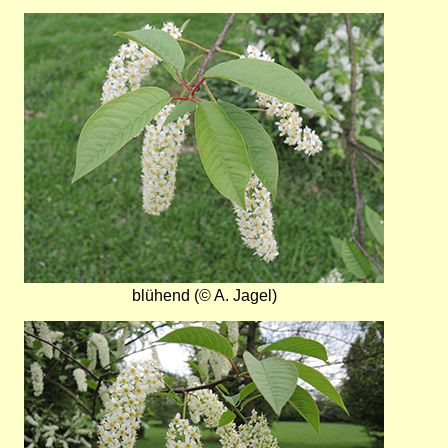
Bild
blühend (© A. Jagel)
Bild