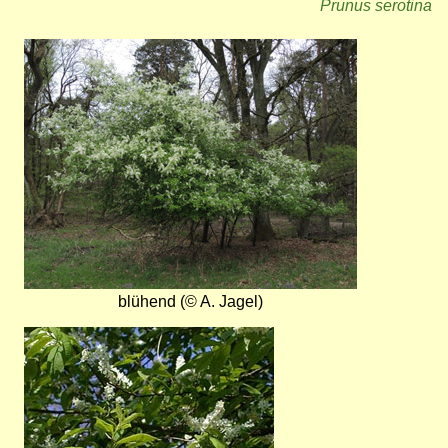
Prunus serotina
Bild
blühend (© A. Jagel)
Bild