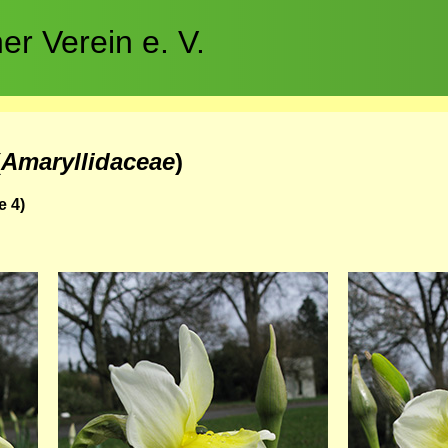
r Verein e. V.
(
Amaryllidaceae
)
e 4)
Bild
Bild