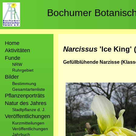
Direkt
zum
Bochumer Botanische
Inhalt
Hauptnavigation
Home
Narcissus
'Ice King' 
Aktivitäten
Funde
Gefüllblühende Narzisse (Klass
NRW
Ruhrgebiet
Bilder
Bestimmung
Bild
Gesamtartenliste
Pflanzenporträts
Natur des Jahres
Stadtpflanze d. J.
Veröffentlichungen
Kurzmitteilungen
Veröffentlichungen
Jahrbuch