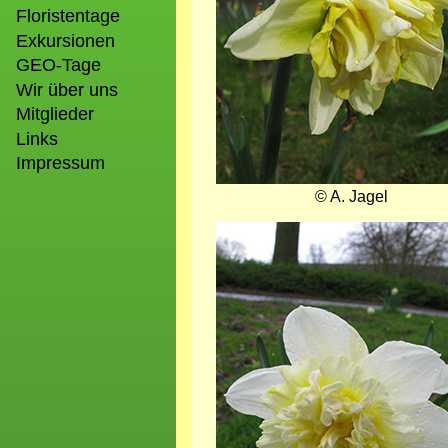
Floristentage
Exkursionen
GEO-Tage
Wir über uns
Mitglieder
Links
Impressum
© A. Jagel
Bild