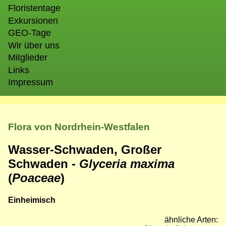
Floristentage
Exkursionen
GEO-Tage
Wir über uns
Mitglieder
Links
Impressum
Flora von Nordrhein-Westfalen
Wasser-Schwaden, Großer
Schwaden -
Glyceria maxima
(
Poaceae
)
Einheimisch
ähnliche Arten: