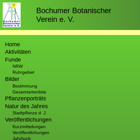
Direkt
zum
Bochumer Botanischer
Inhalt
Verein e. V.
Hauptnavigation
Home
Aktivitäten
Funde
NRW
Ruhrgebiet
Bilder
Bestimmung
Gesamtartenliste
Pflanzenporträts
Natur des Jahres
Stadtpflanze d. J.
Veröffentlichungen
Kurzmitteilungen
Veröffentlichungen
Jahrbuch