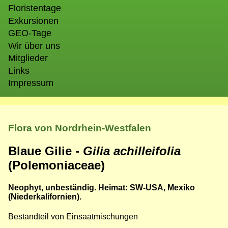
Floristentage
Exkursionen
GEO-Tage
Wir über uns
Mitglieder
Links
Impressum
Flora von Nordrhein-Westfalen
Blaue Gilie -
Gilia achilleifolia
(Polemoniaceae)
Neophyt, unbeständig. Heimat: SW-USA, Mexiko
(Niederkalifornien).
Bestandteil von Einsaatmischungen