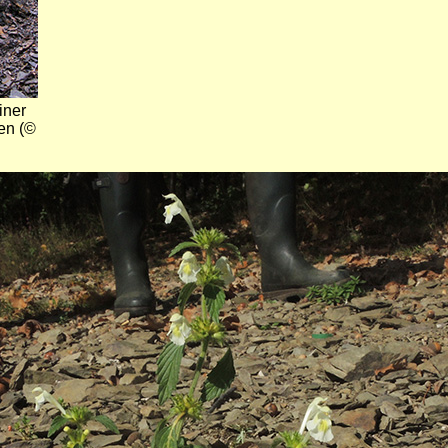
iner
en (©