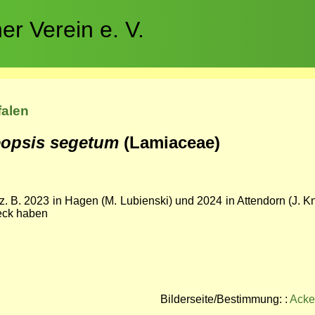
r Verein e. V.
falen
eopsis segetum
(Lamiaceae)
 z. B. 2023 in Hagen (M. Lubienski) und 2024 in Attendorn (J. 
leck haben
Bilderseite/Bestimmung: :
Acke