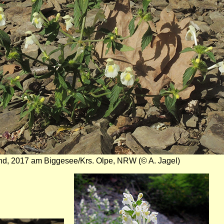
nd, 2017 am Biggesee/Krs. Olpe, NRW (© A. Jagel)
Bild