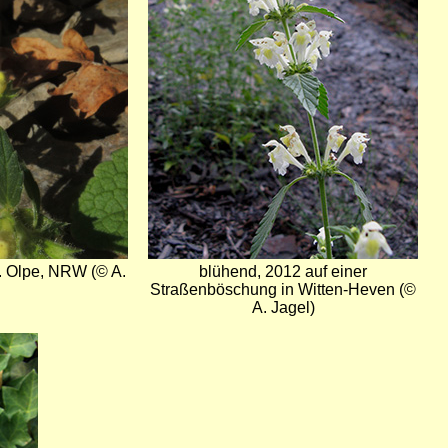
. Olpe, NRW (© A.
blühend, 2012 auf einer
Straßenböschung in Witten-Heven (©
A. Jagel)