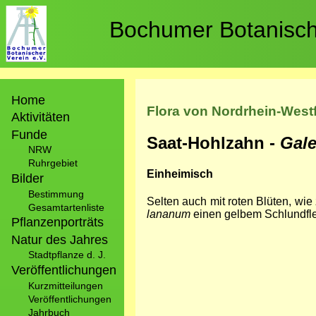
Direkt
zum
Bochumer Botanische
Inhalt
Hauptnavigation
Home
Flora von Nordrhein-West
Aktivitäten
Funde
Saat-Hohlzahn -
Gal
NRW
Ruhrgebiet
Einheimisch
Bilder
Bestimmung
Selten auch mit roten Blüten, wie
Gesamtartenliste
lananum
einen gelbem Schlundf
Pflanzenporträts
Natur des Jahres
Stadtpflanze d. J.
Veröffentlichungen
Kurzmitteilungen
Veröffentlichungen
Jahrbuch