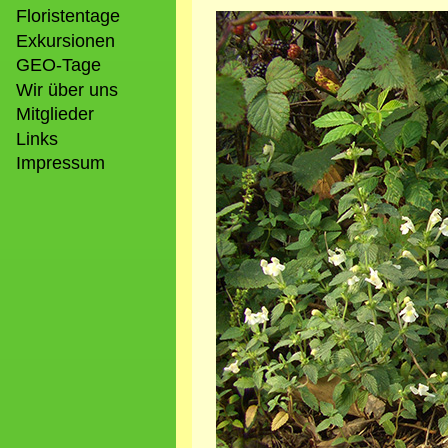
Floristentage
Bild
Exkursionen
GEO-Tage
Wir über uns
Mitglieder
Links
Impressum