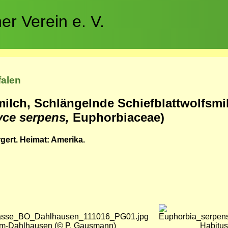
r Verein e. V.
falen
ilch, Schlängelnde Schiefblattwolfsmi
ce serpens,
Euphorbiaceae)
ert. Heimat: Amerika.
Bild
um-Dahlhausen (© P. Gausmann)
Habitus