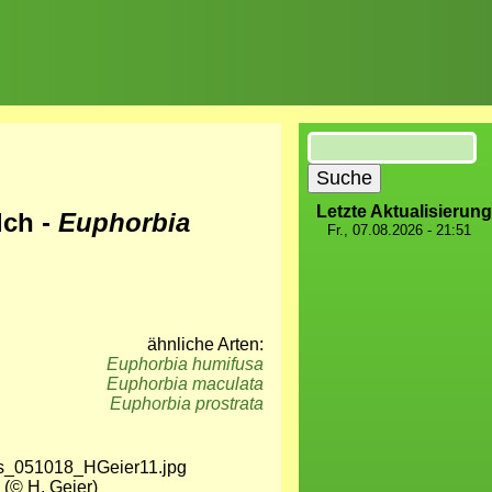
Suche
Letzte Aktualisierung
lch -
Euphorbia
Fr., 07.08.2026 - 21:51
ähnliche Arten:
Euphorbia humifusa
Euphorbia maculata
Euphorbia prostrata
 (© H. Geier)