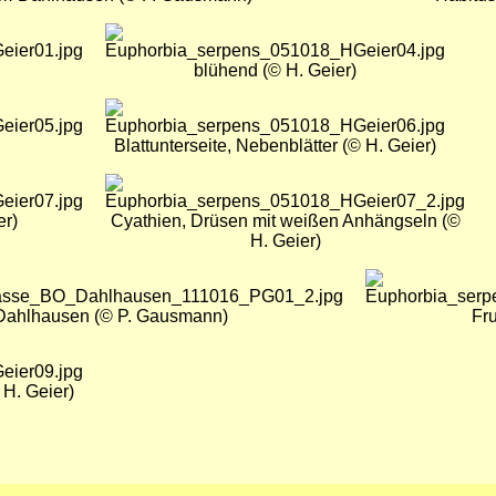
Bild
blühend (© H. Geier)
Bild
Blattunterseite, Nebenblätter (© H. Geier)
Bild
er)
Cyathien, Drüsen mit weißen Anhängseln (©
H. Geier)
Bild
Dahlhausen (© P. Gausmann)
Fru
 H. Geier)