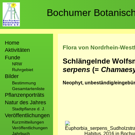
Direkt
zum
Bochumer Botanische
Inhalt
Hauptnavigation
Home
Flora von Nordrhein-West
Aktivitäten
Funde
Schlängelnde Wolfsm
NRW
serpens
(=
Chamaesy
Ruhrgebiet
Bilder
Neophyt, unbeständig/eingebürg
Bestimmung
Gesamtartenliste
Pflanzenporträts
Natur des Jahres
Stadtpflanze d. J.
Veröffentlichungen
Kurzmitteilungen
Bild
Veröffentlichungen
Jahrbuch
Habitus, 2016 in Boch