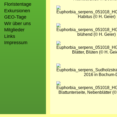
Floristentage
Bild
Exkursionen
GEO-Tage
Habitus (© H. Geier)
Wir über uns
Bild
Mitglieder
blühend (© H. Geier)
Links
Impressum
Bild
Blätter, Blüten (© H. Gei
Bild
2016 in Bochum-
Bild
Blattunterseite, Nebenblätter (©