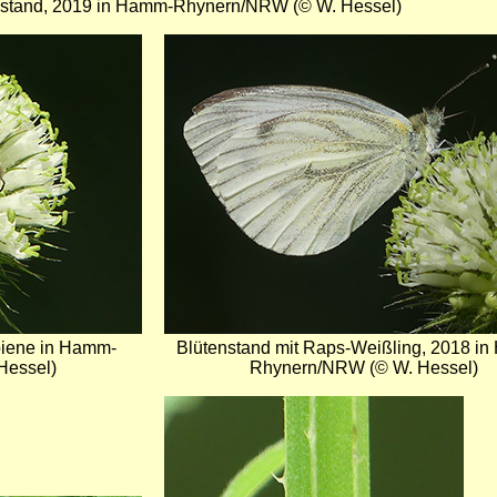
nstand, 2019 in Hamm-Rhynern/NRW (© W. Hessel)
Bild
biene in Hamm-
Blütenstand mit Raps-Weißling, 2018 i
Hessel)
Rhynern/NRW (© W. Hessel)
Bild