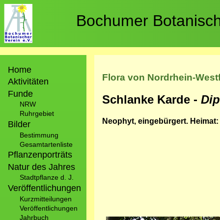
Direkt
zum
Bochumer Botanische
Inhalt
Hauptnavigation
Home
Flora von Nordrhein-West
Aktivitäten
Funde
Schlanke Karde -
Dip
NRW
Ruhrgebiet
Neophyt, eingebürgert. Heimat:
Bilder
Bestimmung
Gesamtartenliste
Pflanzenporträts
Natur des Jahres
Stadtpflanze d. J.
Veröffentlichungen
Kurzmitteilungen
Veröffentlichungen
Jahrbuch