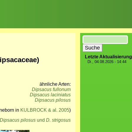
Suche
Letzte Aktualisierung
Dipsacaceae)
Di., 04.08.2026 - 14:44
ähnliche Arten:
Dipsacus fullonum
Dipsacus laciniatus
Dipsacus pilosus
nneborn in
KULBROCK & al. 2005
)
Dipsacus pilosus
und
D. strigosus