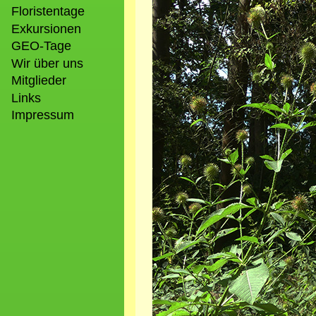
Bild
Floristentage
Exkursionen
GEO-Tage
Wir über uns
Mitglieder
Links
Impressum