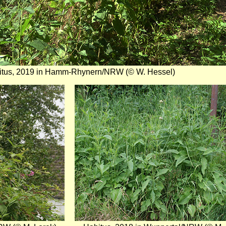
itus, 2019 in Hamm-Rhynern/NRW (© W. Hessel)
Bild