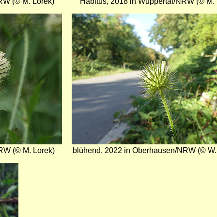
RW (© M. Lorek)
Habitus, 2018 in Wuppertal/NRW (© M. 
Bild
RW (© M. Lorek)
blühend, 2022 in Oberhausen/NRW (© W.