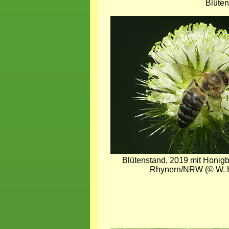
Blüte
Bild
Blütenstand, 2019 mit Honig
Rhynern/NRW (© W. 