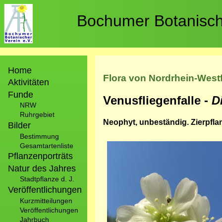
Direkt
zum
Bochumer Botanische
Inhalt
Hauptnavigation
Home
Flora von Nordrhein-West
Aktivitäten
Funde
Venusfliegenfalle -
D
NRW
Ruhrgebiet
Neophyt, unbeständig. Zierpfla
Bilder
Bestimmung
Bild
Gesamtartenliste
Pflanzenporträts
Natur des Jahres
Stadtpflanze d. J.
Veröffentlichungen
Kurzmitteilungen
Veröffentlichungen
Jahrbuch