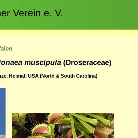
r Verein e. V.
falen
ionaea muscipula
(Droseraceae)
nze. Heimat: USA (North & South Carolina)
Bild