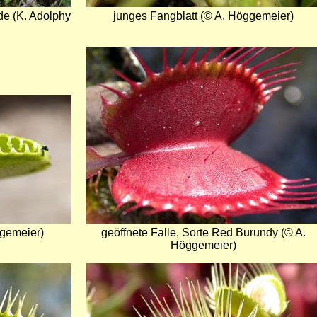
de (K. Adolphy
junges Fangblatt (© A. Höggemeier)
Bild
ggemeier)
geöffnete Falle, Sorte Red Burundy (© A.
Höggemeier)
Bild