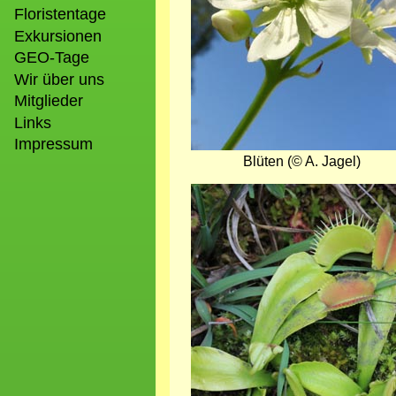
Floristentage
Exkursionen
GEO-Tage
Wir über uns
Mitglieder
Links
Impressum
Blüten (© A. Jagel)
Bild