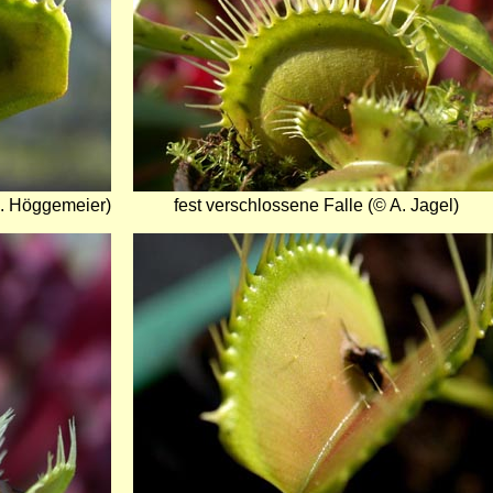
A. Höggemeier)
fest verschlossene Falle (© A. Jagel)
Bild