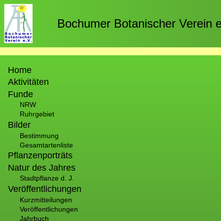
Direkt
zum
Bochumer Botanischer Verein e
Inhalt
Hauptnavigation
Home
Aktivitäten
Funde
NRW
Ruhrgebiet
Bilder
Bestimmung
Gesamtartenliste
Pflanzenporträts
Natur des Jahres
Stadtpflanze d. J.
Veröffentlichungen
Kurzmitteilungen
Veröffentlichungen
Jahrbuch