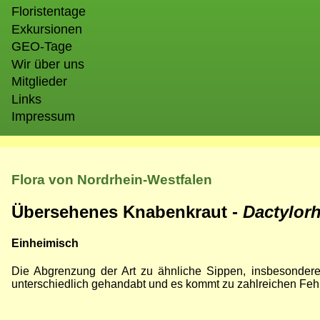
Floristentage
Exkursionen
GEO-Tage
Wir über uns
Mitglieder
Links
Impressum
Flora von Nordrhein-Westfalen
Übersehenes Knabenkraut -
Dactylor
Einheimisch
Die Abgrenzung der Art zu ähnliche Sippen, insbesonder
unterschiedlich gehandabt und es kommt zu zahlreichen Fe