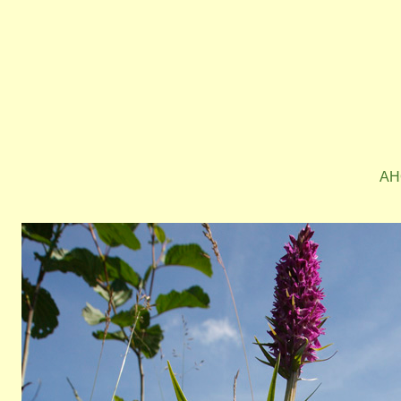
AH
Bild