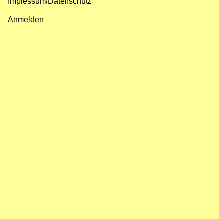
Impressum/Datenschutz
Fußzeilenmenü
Anmelden
Benutzermenü