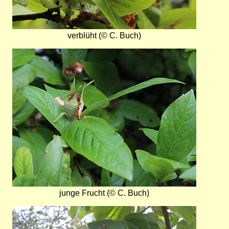
verblüht (© C. Buch)
Bild
junge Frucht (© C. Buch)
Bild