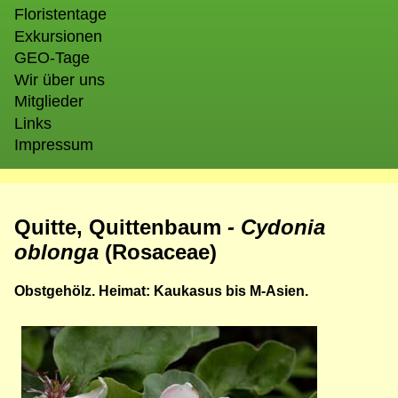
Floristentage
Exkursionen
GEO-Tage
Wir über uns
Mitglieder
Links
Impressum
Quitte, Quittenbaum
- Cydonia
oblonga
(Rosaceae)
Obstgehölz. Heimat: Kaukasus bis M-Asien.
Bild