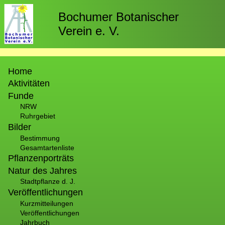
Direkt
zum
Bochumer Botanischer
Inhalt
Verein e. V.
Hauptnavigation
Home
Aktivitäten
Funde
NRW
Ruhrgebiet
Bilder
Bestimmung
Gesamtartenliste
Pflanzenporträts
Natur des Jahres
Stadtpflanze d. J.
Veröffentlichungen
Kurzmitteilungen
Veröffentlichungen
Jahrbuch