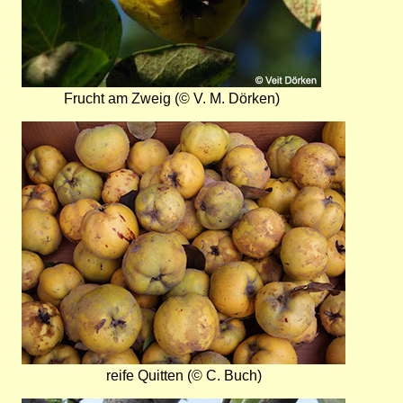
Frucht am Zweig (© V. M. Dörken)
Bild
reife Quitten (© C. Buch)