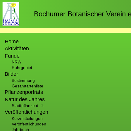
Direkt
zum
Bochumer Botanischer Verein e
Inhalt
Hauptnavigation
Home
Aktivitäten
Funde
NRW
Ruhrgebiet
Bilder
Bestimmung
Gesamtartenliste
Pflanzenporträts
Natur des Jahres
Stadtpflanze d. J.
Veröffentlichungen
Kurzmitteilungen
Veröffentlichungen
Jahrbuch