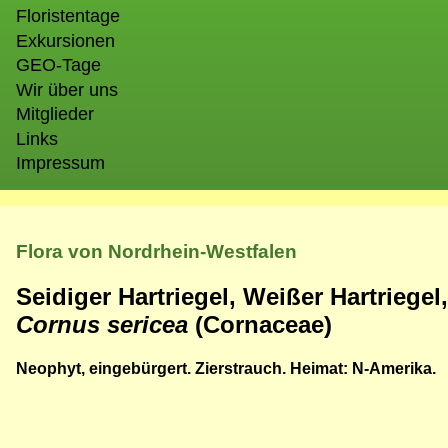
Floristentage
Exkursionen
GEO-Tage
Wir über uns
Mitglieder
Links
Impressum
Flora von Nordrhein-Westfalen
Seidiger Hartriegel, Weißer Hartriegel
Cornus sericea
(Cornaceae)
Neophyt, eingebürgert. Zierstrauch. Heimat: N-Amerika.