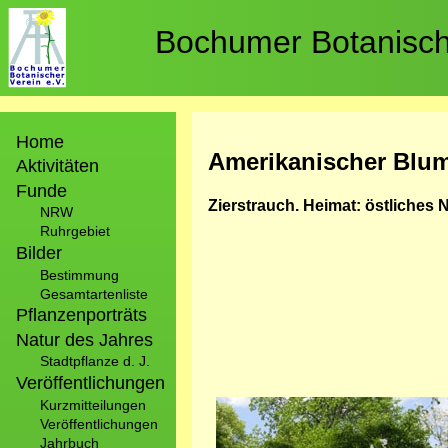
Direkt
zum
Bochumer Botanische
Inhalt
Hauptnavigation
Home
Amerikanischer Blum
Aktivitäten
Funde
Zierstrauch. Heimat: östliches 
NRW
Ruhrgebiet
Bilder
Bestimmung
Gesamtartenliste
Pflanzenporträts
Natur des Jahres
Stadtpflanze d. J.
Veröffentlichungen
Kurzmitteilungen
Bild
Veröffentlichungen
Jahrbuch