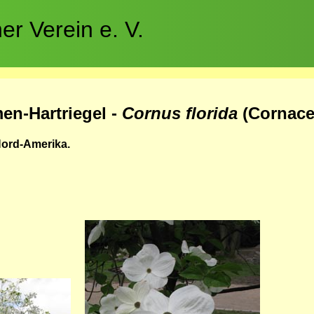
r Verein e. V.
en-Hartriegel -
Cornus florida
(Cornace
Nord-Amerika.
Bild