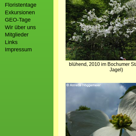
Floristentage
Exkursionen
GEO-Tage
Wir über uns
Mitglieder
Links
Impressum
blühend, 2010 im Bochumer Sta
Jagel)
Bild