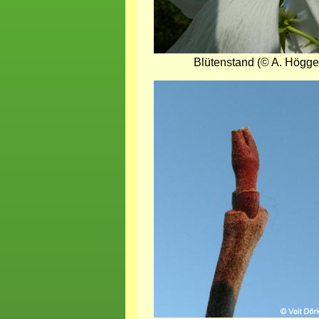
Blütenstand (© A. Högge
Bild