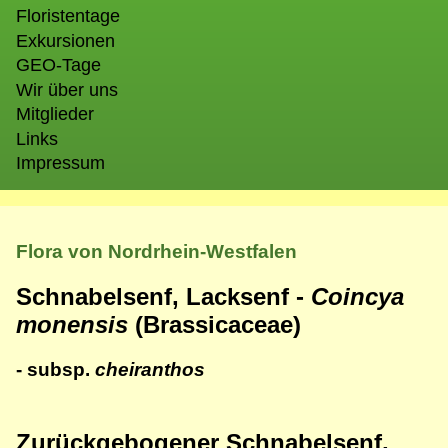
Floristentage
Exkursionen
GEO-Tage
Wir über uns
Mitglieder
Links
Impressum
Flora von Nordrhein-Westfalen
Schnabelsenf, Lacksenf -
Coincya
monensis
(Brassicaceae)
- subsp.
cheiranthos
Zurückgebogener Schnabelsenf,