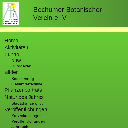
Direkt
zum
Bochumer Botanischer
Inhalt
Verein e. V.
Hauptnavigation
Home
Aktivitäten
Funde
NRW
Ruhrgebiet
Bilder
Bestimmung
Gesamtartenliste
Pflanzenporträts
Natur des Jahres
Stadtpflanze d. J.
Veröffentlichungen
Kurzmitteilungen
Veröffentlichungen
Jahrbuch