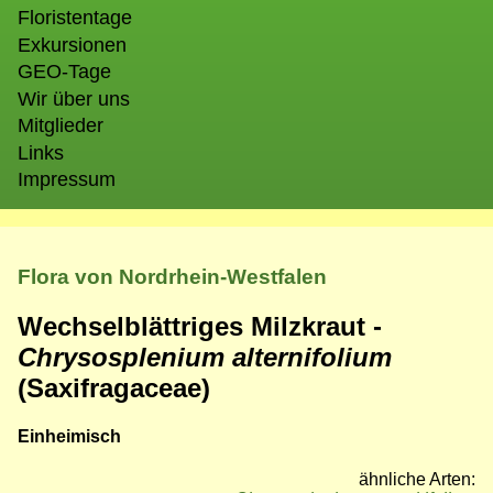
Floristentage
Exkursionen
GEO-Tage
Wir über uns
Mitglieder
Links
Impressum
Flora von Nordrhein-Westfalen
Wechselblättriges Milzkraut -
Chrysosplenium alternifolium
(Saxifragaceae)
Einheimisch
ähnliche Arten: