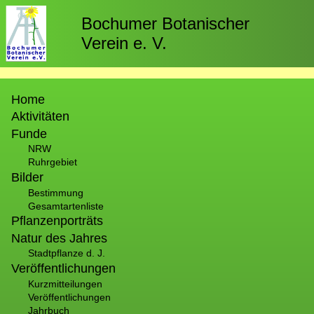
Direkt
zum
Bochumer Botanischer
Inhalt
Verein e. V.
Hauptnavigation
Home
Aktivitäten
Funde
NRW
Ruhrgebiet
Bilder
Bestimmung
Gesamtartenliste
Pflanzenporträts
Natur des Jahres
Stadtpflanze d. J.
Veröffentlichungen
Kurzmitteilungen
Veröffentlichungen
Jahrbuch