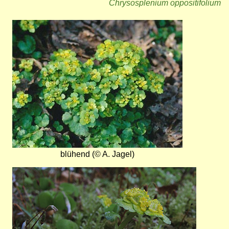
Chrysosplenium oppositifolium
Bild
blühend (© A. Jagel)
Bild