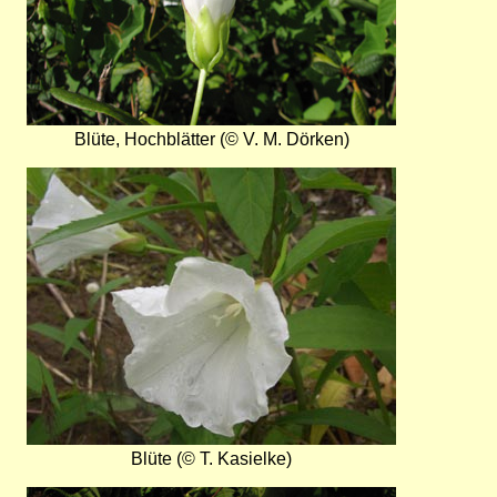
Blüte, Hochblätter (© V. M. Dörken)
Bild
Blüte (© T. Kasielke)
Bild