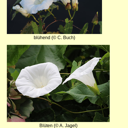
blühend (© C. Buch)
Bild
Blüten (© A. Jagel)