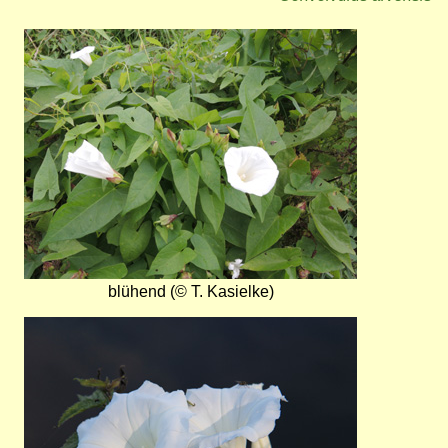
Bild
blühend (© T. Kasielke)
Bild