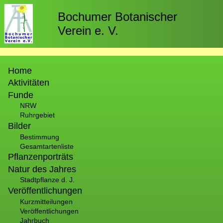
Direkt
zum
Bochumer Botanischer
Inhalt
Verein e. V.
Hauptnavigation
Home
Aktivitäten
Funde
NRW
Ruhrgebiet
Bilder
Bestimmung
Gesamtartenliste
Pflanzenporträts
Natur des Jahres
Stadtpflanze d. J.
Veröffentlichungen
Kurzmitteilungen
Veröffentlichungen
Jahrbuch