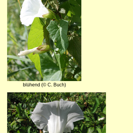
blühend (© C. Buch)
Bild