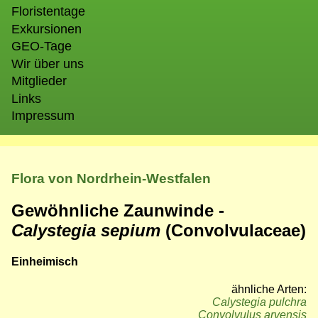
Floristentage
Exkursionen
GEO-Tage
Wir über uns
Mitglieder
Links
Impressum
Flora von Nordrhein-Westfalen
Gewöhnliche Zaunwinde -
Calystegia sepium
(Convolvulaceae)
Einheimisch
ähnliche Arten:
Calystegia pulchra
Convolvulus arvensis