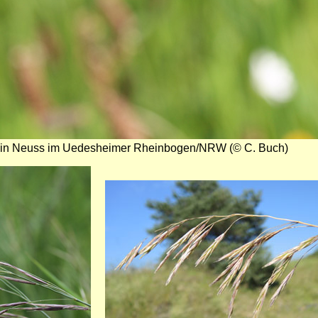
 in Neuss im Uedesheimer Rheinbogen/NRW (© C. Buch)
Bild