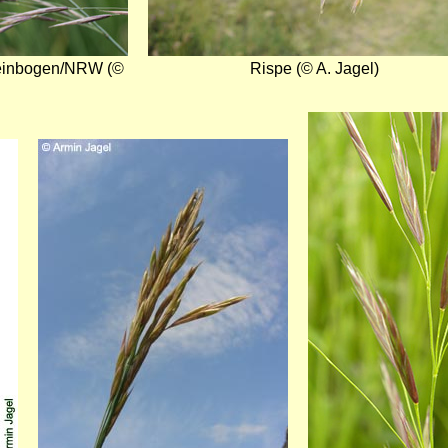
einbogen/NRW (©
Rispe (© A. Jagel)
Bild
Bild