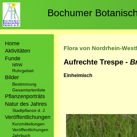
Direkt
zum
Bochumer Botanische
Inhalt
Hauptnavigation
Home
Flora von Nordrhein-West
Aktivitäten
Funde
Aufrechte Trespe
- 
NRW
Ruhrgebiet
Einheimisch
Bilder
Bestimmung
Gesamtartenliste
Pflanzenporträts
Natur des Jahres
Stadtpflanze d. J.
Veröffentlichungen
Bild
Kurzmitteilungen
Veröffentlichungen
Jahrbuch