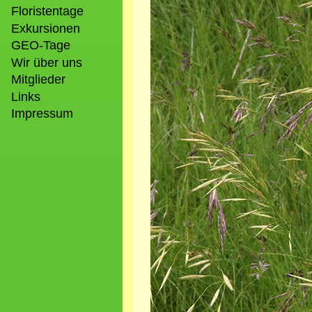
Floristentage
Exkursionen
GEO-Tage
Wir über uns
Mitglieder
Links
Impressum