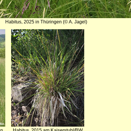
Habitus, 2025 in Thüringen (© A. Jagel)
Bild
en
Habitus, 2015 am Kaiserstuhl/BW