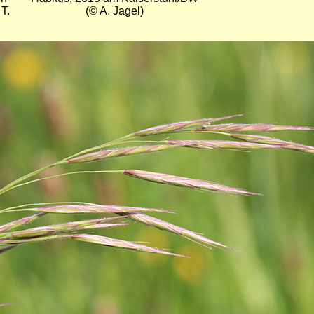
T.
(© A. Jagel)