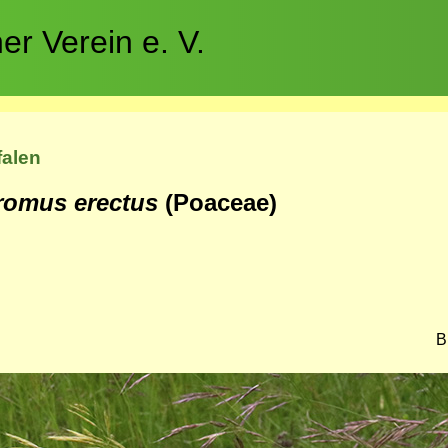
r Verein e. V.
falen
Bromus erectus
(Poaceae)
B