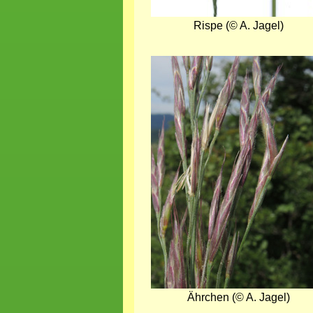
Rispe (© A. Jagel)
Bild
Ährchen (© A. Jagel)