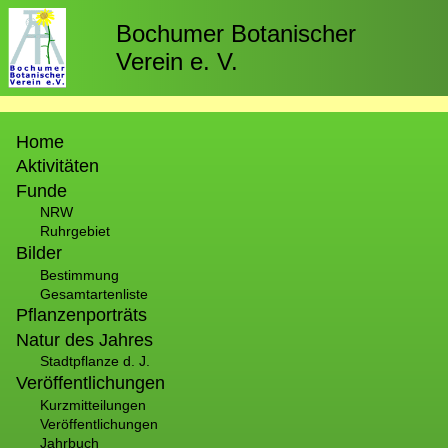
Direkt
zum
Bochumer Botanischer
Inhalt
Verein e. V.
Hauptnavigation
Home
Aktivitäten
Funde
NRW
Ruhrgebiet
Bilder
Bestimmung
Gesamtartenliste
Pflanzenporträts
Natur des Jahres
Stadtpflanze d. J.
Veröffentlichungen
Kurzmitteilungen
Veröffentlichungen
Jahrbuch