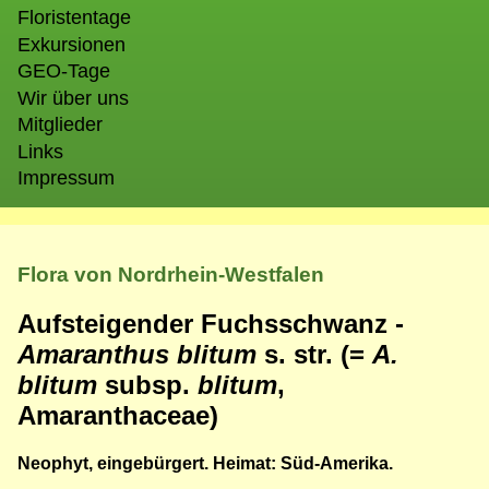
Floristentage
Exkursionen
GEO-Tage
Wir über uns
Mitglieder
Links
Impressum
Flora von Nordrhein-Westfalen
Aufsteigender Fuchsschwanz -
Amaranthus blitum
s. str. (=
A.
blitum
subsp.
blitum
,
Amaranthaceae)
Neophyt, eingebürgert. Heimat: Süd-Amerika.