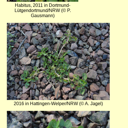
Habitus, 2011 in Dortmund-
Lütgendortmund/NRW (© P.
Gausmann)
Bild
2016 in Hattingen-Welper/NRW (© A. Jagel)
Bild