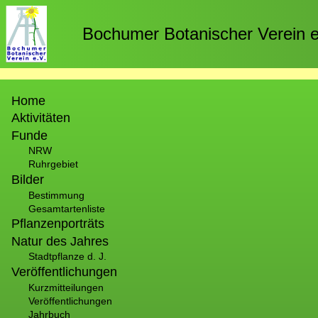
Direkt
zum
Bochumer Botanischer Verein e
Inhalt
Hauptnavigation
Home
Aktivitäten
Funde
NRW
Ruhrgebiet
Bilder
Bestimmung
Gesamtartenliste
Pflanzenporträts
Natur des Jahres
Stadtpflanze d. J.
Veröffentlichungen
Kurzmitteilungen
Veröffentlichungen
Jahrbuch