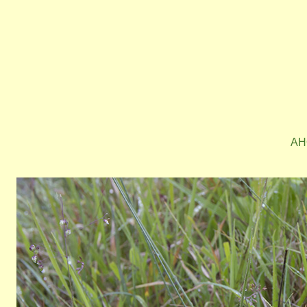
AH
Bild