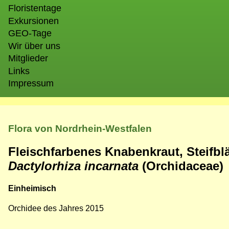
Floristentage
Exkursionen
GEO-Tage
Wir über uns
Mitglieder
Links
Impressum
Flora von Nordrhein-Westfalen
Fleischfarbenes Knabenkraut, Steifblä
Dactylorhiza incarnata
(Orchidaceae)
Einheimisch
Orchidee des Jahres 2015