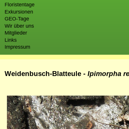
Floristentage
Exkursionen
GEO-Tage
Wir über uns
Mitglieder
Links
Impressum
Weidenbusch-Blatteule -
Ipimorpha r
Bild