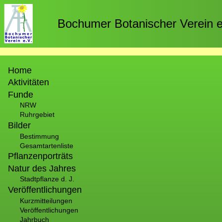
Direkt
zum
Bochumer Botanischer Verein e
Inhalt
Hauptnavigation
Home
Aktivitäten
Funde
NRW
Ruhrgebiet
Bilder
Bestimmung
Gesamtartenliste
Pflanzenporträts
Natur des Jahres
Stadtpflanze d. J.
Veröffentlichungen
Kurzmitteilungen
Veröffentlichungen
Jahrbuch