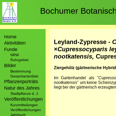
Direkt
zum
Bochumer Botanische
Inhalt
Hauptnavigation
Home
Leyland-Zypresse
- 
Aktivitäten
×
Cupressocyparis le
Funde
nootkatensis,
Cupres
NRW
Ruhrgebiet
Bilder
Ziergehölz (gärtnerische Hybrid
Bestimmung
Gesamtartenliste
Im Gartenhandel als "
Cupresso
Pflanzenporträts
nootkatensis
" um keine Scheinzy
liegt bei der gärtnerisch erzeug
Natur des Jahres
Stadtpflanze d. J.
Veröffentlichungen
Kurzmitteilungen
Veröffentlichungen
Jahrbuch