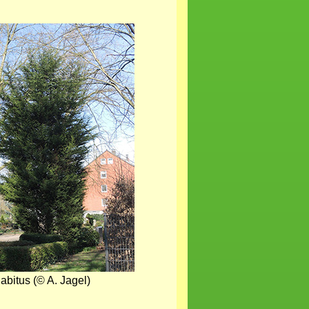
abitus (© A. Jagel)