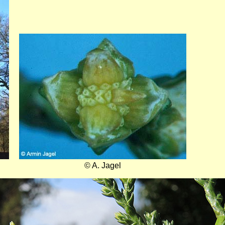
Bild
© A. Jagel