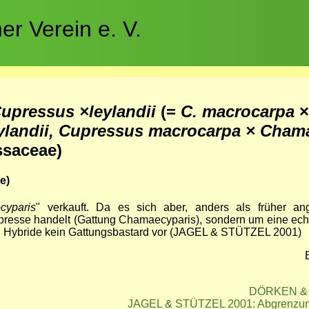
r Verein e. V.
Cupressus ×leylandii
(=
C. macrocarpa
ylandii, Cupressus macrocarpa × Cham
saceae)
e)
cyparis
" verkauft. Da es sich aber, anders als früher a
presse handelt (Gattung Chamaecyparis), sondern um eine ec
ten Hybride kein Gattungsbastard vor (JAGEL & STÜTZEL 2001)
DÖRKEN & J
JAGEL & STÜTZEL 2001: Abgrenzu