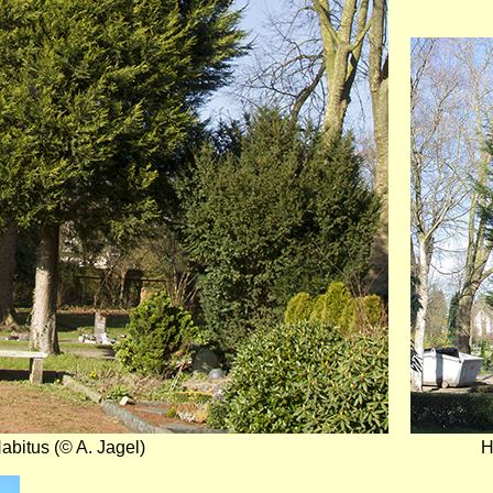
Bild
abitus (© A. Jagel)
H