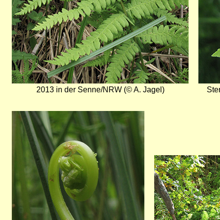
2013 in der Senne/NRW (© A. Jagel)
Ste
Bild
Bild