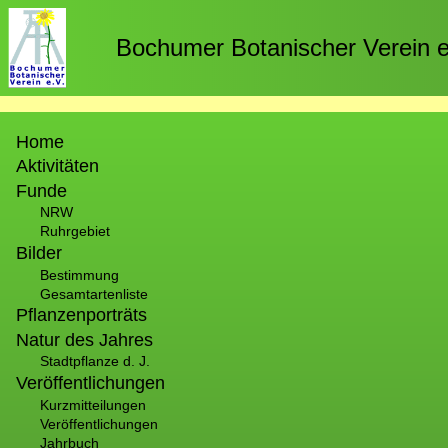
Direkt
zum
Bochumer Botanischer Verein e
Inhalt
Hauptnavigation
Home
Aktivitäten
Funde
NRW
Ruhrgebiet
Bilder
Bestimmung
Gesamtartenliste
Pflanzenporträts
Natur des Jahres
Stadtpflanze d. J.
Veröffentlichungen
Kurzmitteilungen
Veröffentlichungen
Jahrbuch