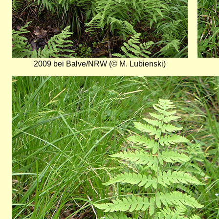
2009 bei Balve/NRW (© M. Lubienski)
Bild