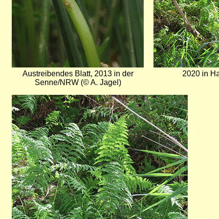
Austreibendes Blatt, 2013 in der
2020 in H
Senne/NRW (© A. Jagel)
Bild