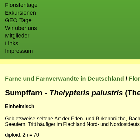
Floristentage
Exkursionen
GEO-Tage
Wir über uns
Mitglieder
Links
Impressum
Farne und Farnverwandte in Deutschland
/
Flo
Sumpffarn -
Thelypteris palustris
(The
Einheimisch
Gebietsweise seltene Art der Erlen- und Birkenbrüche, Ba
Seeufern. Tritt häufiger im Flachland Nord- und Nordostdeut
diploid, 2n = 70