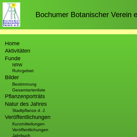
Direkt
zum
Bochumer Botanischer Verein e
Inhalt
Hauptnavigation
Home
Aktivitäten
Funde
NRW
Ruhrgebiet
Bilder
Bestimmung
Gesamtartenliste
Pflanzenporträts
Natur des Jahres
Stadtpflanze d. J.
Veröffentlichungen
Kurzmitteilungen
Veröffentlichungen
Jahrbuch