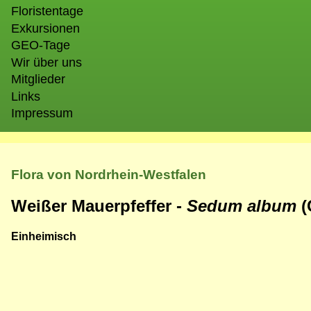
Floristentage
Exkursionen
GEO-Tage
Wir über uns
Mitglieder
Links
Impressum
Flora von Nordrhein-Westfalen
Weißer Mauerpfeffer -
Sedum album
(
Einheimisch