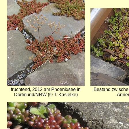
Bild
fruchtend, 2012 am Phoenixsee in
Bestand zwischen
Dortmund/NRW (© T. Kasielke)
Annen
Bild