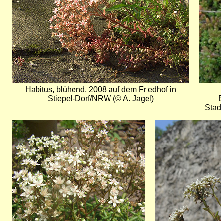
Habitus, blühend, 2008 auf dem Friedhof in
Stiepel-Dorf/NRW (© A. Jagel)
Stad
Bild
Bild