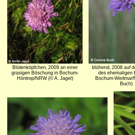
Blütenköpfchen, 2009 an einer
blühend, 2008 auf 
grasigen Böschung in Bochum-
des ehemaligen 
Höntrop/NRW (© A. Jagel)
Bochum-Weitmar/
Buch)
Bild
Bild