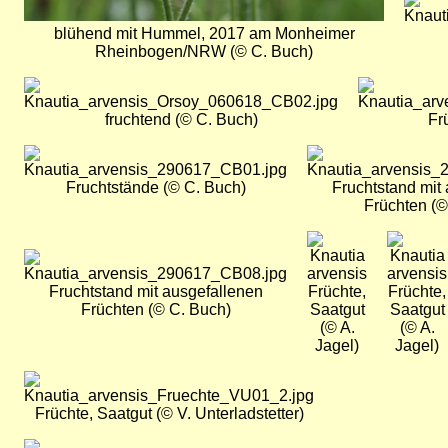
blühend mit Hummel, 2017 am Monheimer
Rheinbogen/NRW (© C. Buch)
Bild
Bild
fruchtend (© C. Buch)
Fr
Bild
Bild
Fruchtstände (© C. Buch)
Fruchtstand mit
Früchten (©
Bild
Bild
Bild
Fruchtstand mit ausgefallenen
Früchte,
Früchte,
Früchten (© C. Buch)
Saatgut
Saatgut
(© A.
(© A.
Jagel)
Jagel)
Bild
Früchte, Saatgut (© V. Unterladstetter)
Bild