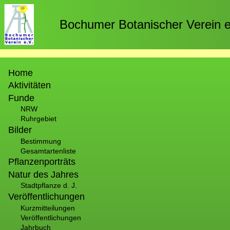
Direkt
zum
Bochumer Botanischer Verein e
Inhalt
Hauptnavigation
Home
Aktivitäten
Funde
NRW
Ruhrgebiet
Bilder
Bestimmung
Gesamtartenliste
Pflanzenporträts
Natur des Jahres
Stadtpflanze d. J.
Veröffentlichungen
Kurzmitteilungen
Veröffentlichungen
Jahrbuch