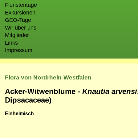
Floristentage
Exkursionen
GEO-Tage
Wir über uns
Mitglieder
Links
Impressum
Flora von Nordrhein-Westfalen
Acker-Witwenblume -
Knautia arvensi
Dipsacaceae)
Einheimisch