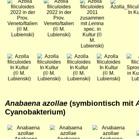
Bild
Bild
Bild
Bild
2022 in der
2022 in der
2011
In Ku
Prov.
Prov.
zusammen
Veneto/Italien
Veneto/Italien
mit
Lemna
(© M.
(© M.
spec. in
Lubienski)
Lubienski)
Kultur (©
M.
Lubienski)
Bild
Bild
Bild
Bild
Bild
In Kultur
In Kultur
In Kultur
In Kultur
Spros
(© M.
(© M.
(© M.
(© M.
in Ku
Lubienski)
Lubienski)
Lubienski)
Lubienski)
Lub
Anabaena azollae
(symbiontisch mit
Cyanobakterium)
Bild
Bild
Bild
B
Anabaena
Anabaena
Anabaena