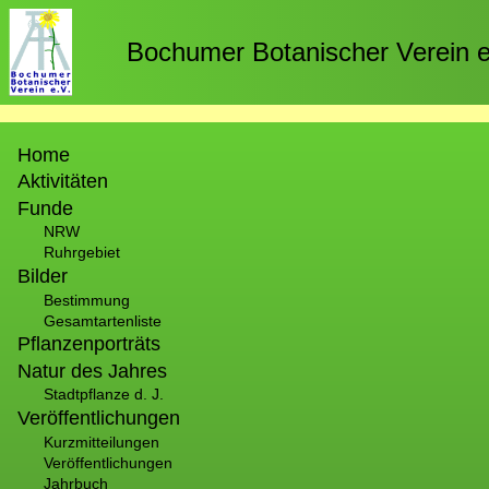
Direkt
zum
Bochumer Botanischer Verein e
Inhalt
Hauptnavigation
Home
Aktivitäten
Funde
NRW
Ruhrgebiet
Bilder
Bestimmung
Gesamtartenliste
Pflanzenporträts
Natur des Jahres
Stadtpflanze d. J.
Veröffentlichungen
Kurzmitteilungen
Veröffentlichungen
Jahrbuch