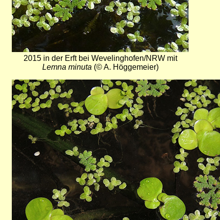
2015 in der Erft bei Wevelinghofen/NRW mit
Lemna minuta
(© A. Höggemeier)
Bild