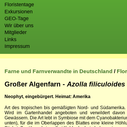
Floristentage
Exkursionen
GEO-Tage
Wir über uns
Mitglieder
Links
Impressum
Farne und Farnverwandte in Deutschland
/
Flo
Großer Algenfarn -
Azolla filiculoides
Neophyt, eingebürgert. Heimat: Amerika
Art des tropischen bis gemäßigten Nord- und Südamerika. 
Wird im Gartenhandel angeboten und verwildert davon
Gewässern. Die Art lebt in Symbiose mit dem Cyanobakteri
unten), für die im Oberlappen des Blattes eine kleine Höhlu