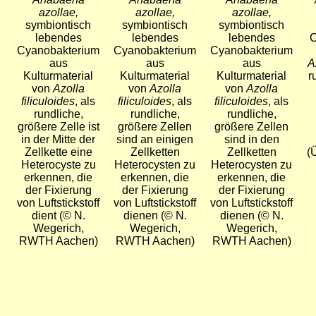
azollae,
azollae,
azollae,
symbiontisch
symbiontisch
symbiontisch
lebendes
lebendes
lebendes
C
Cyanobakterium
Cyanobakterium
Cyanobakterium
aus
aus
aus
A
Kulturmaterial
Kulturmaterial
Kulturmaterial
r
von
Azolla
von
Azolla
von
Azolla
filiculoides
, als
filiculoides
, als
filiculoides
, als
rundliche,
rundliche,
rundliche,
größere Zelle ist
größere Zellen
größere Zellen
in der Mitte der
sind an einigen
sind in den
Zellkette eine
Zellketten
Zellketten
(
Heterocyste zu
Heterocysten zu
Heterocysten zu
erkennen, die
erkennen, die
erkennen, die
der Fixierung
der Fixierung
der Fixierung
von Luftstickstoff
von Luftstickstoff
von Luftstickstoff
dient (© N.
dienen (© N.
dienen (© N.
Wegerich,
Wegerich,
Wegerich,
RWTH Aachen)
RWTH Aachen)
RWTH Aachen)