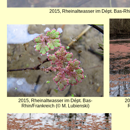
2015, Rheinaltwasser im Dépt. Bas-Rhi
Bild
Bild
2015, Rheinaltwasser im Dépt. Bas-
20
Rhin/Frankreich (© M. Lubienski)
R
Bild