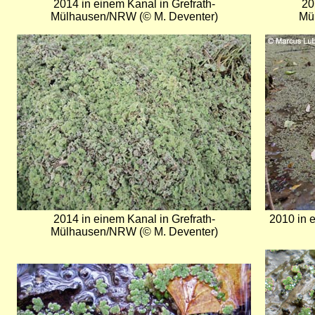
2014 in einem Kanal in Grefrath-
20
Mülhausen/NRW (© M. Deventer)
Mü
Bild
Bild
2014 in einem Kanal in Grefrath-
2010 in 
Mülhausen/NRW (© M. Deventer)
Bild
Bild