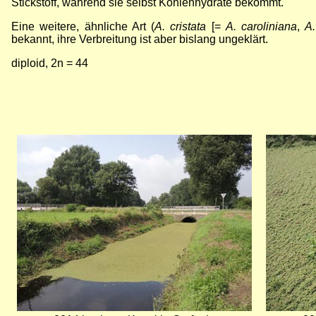
Stickstoff, während sie selbst Kohlenhydrate bekommt.
Eine weitere, ähnliche Art (
A. cristata
[=
A. caroliniana
,
A
bekannt, ihre Verbreitung ist aber bislang ungeklärt.
diploid, 2n = 44
Bild
Bild