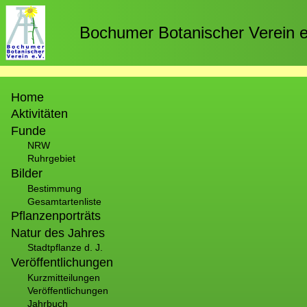
Direkt
zum
Bochumer Botanischer Verein e
Inhalt
Hauptnavigation
Home
Aktivitäten
Funde
NRW
Ruhrgebiet
Bilder
Bestimmung
Gesamtartenliste
Pflanzenporträts
Natur des Jahres
Stadtpflanze d. J.
Veröffentlichungen
Kurzmitteilungen
Veröffentlichungen
Jahrbuch