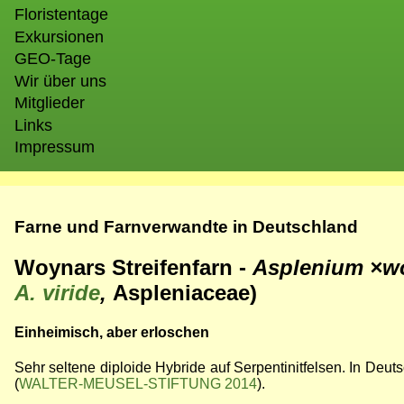
Floristentage
Exkursionen
GEO-Tage
Wir über uns
Mitglieder
Links
Impressum
Farne und Farnverwandte in Deutschland
Woynars Streifenfarn -
Asplenium ×w
A. viride
,
Aspleniaceae)
Einheimisch, aber erloschen
Sehr seltene diploide Hybride auf Serpentinitfelsen. In Deu
(
WALTER-MEUSEL-STIFTUNG 2014
)
.