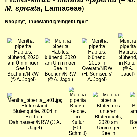
M. spicata
,
Lamiaceae)
Neophyt, unbeständig/eingebürgert
Bild
Bild
Bild
Bild
Habitus,
Habitus,
Habitus,
Habitus,
blühend, 2020
blühend, 2020
blühend,
blühend
am Ümminger
am Ümminger
2015 in
in Kultur
See in
See in
Overath/NRW
(© A.
Bochum/NRW
Bochum/NRW
(H. Sumser, ©
Jagel)
(© A. Jagel)
(© A. Jagel)
A. Jagel)
Bild
Bild
Bil
Bild
Blütenstand,
Blüten,
Blüten des
Bl
Blütenquirle, 2004 in
Kelche,
unteren
am
Bochum-
in
Blütenquirls,
Dahlhausen/NRW (© A.
Kultur
2020 am
Bo
Jagel)
(© T.
Ümminger
(
Schmitt)
See in