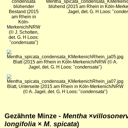
blühender
blühend (2015 am Rhein in Köln-Merk
Bestand (2015
Jagel, det. G. H Loos: "
conde
am Rhein in
Köln-
Merkenich/NRW
(© J. Scholten,
det. G. H Loos:
"
condensata
")
Bild
Blatt (2015 am Rhein in Köln-Merkenich/NRW (© A.
Jagel, det. G. H Loos: "
condensata
")
Bild
Blatt, Unterseite (2015 am Rhein in Köln-Merkenich/NRW
(© A. Jagel, det. G. H Loos: "
condensata
")
Gezähnte Minze -
Mentha
×
villosoner
longifolia
×
M. spicata
)