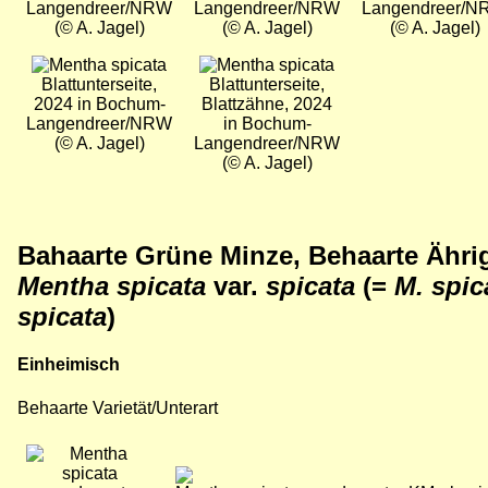
Langendreer/NRW
Langendreer/NRW
Langendreer/
(© A. Jagel)
(© A. Jagel)
(© A. Jagel)
Bild
Bild
Blattunterseite,
Blattunterseite,
2024 in Bochum-
Blattzähne, 2024
Langendreer/NRW
in Bochum-
(© A. Jagel)
Langendreer/NRW
(© A. Jagel)
Bahaarte Grüne Minze, Behaarte Ährig
Mentha spicata
var.
spicata
(=
M. spi
spicata
)
Einheimisch
Behaarte Varietät/Unterart
Bild
Bild