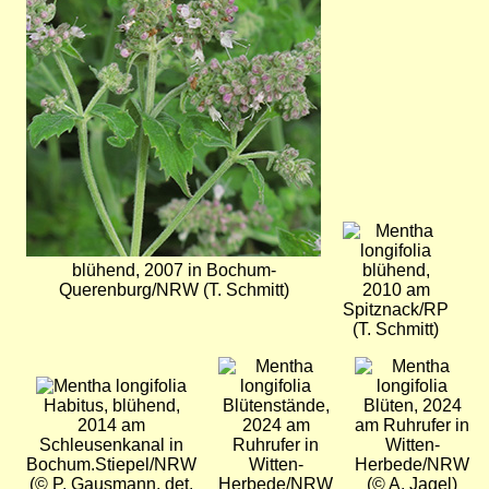
Bild
blühend, 2007 in Bochum-
blühend,
Querenburg/NRW (T. Schmitt)
2010 am
Spitznack/RP
(T. Schmitt)
Bild
Bild
Bild
Habitus, blühend,
Blütenstände,
Blüten, 2024
2014 am
2024 am
am Ruhrufer in
Schleusenkanal in
Ruhrufer in
Witten-
Bochum.Stiepel/NRW
Witten-
Herbede/NRW
(© P. Gausmann, det.
Herbede/NRW
(© A. Jagel)