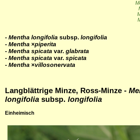
Me
M
M
-
Mentha longifolia
subsp.
longifolia
-
Mentha
×
piperita
-
Mentha spicata
var.
glabrata
-
Mentha spicata
var.
spicata
-
Mentha
×
villosonervata
Langblättrige Minze, Ross-Minze -
Me
longifolia
subsp.
longifolia
Einheimisch
Bild