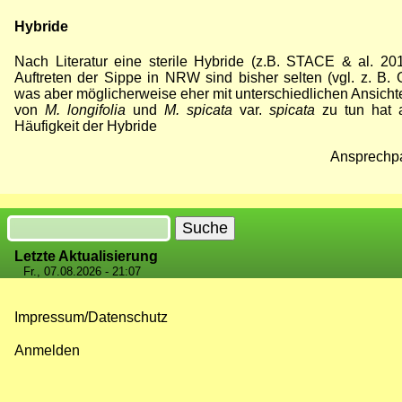
Hybride
Nach Literatur eine sterile Hybride (z.B. STACE & al. 2
Auftreten der Sippe in NRW sind bisher selten (vgl. z. B
was aber möglicherweise eher mit unterschiedlichen Ansich
von
M. longifolia
und
M. spicata
var.
spicata
zu tun hat 
Häufigkeit der Hybride
Ansprechpa
Suche
Letzte Aktualisierung
Fr., 07.08.2026 - 21:07
Impressum/Datenschutz
Fußzeilenmenü
Anmelden
Benutzermenü