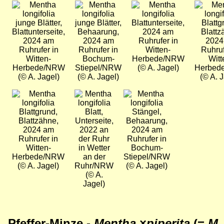
Bild
Bild
Bild
Bild
junge Blätter,
junge Blätter,
Blattunterseite,
Blattg
Blattunterseite,
Behaarung,
2024 am
Blattz
2024 am
2024 am
Ruhrufer in
2024
Ruhrufer in
Ruhrufer in
Witten-
Ruhruf
Witten-
Bochum-
Herbede/NRW
Witt
Herbede/NRW
Stiepel/NRW
(© A. Jagel)
Herbed
(© A. Jagel)
(© A. Jagel)
(© A. 
Bild
Bild
Bild
Blattgrund,
Blatt,
Stängel,
Blattzähne,
Unterseite,
Behaarung,
2024 am
2022 an
2024 am
Ruhrufer in
der Ruhr
Ruhrufer in
Witten-
in Wetter
Bochum-
Herbede/NRW
an der
Stiepel/NRW
(© A. Jagel)
Ruhr/NRW
(© A. Jagel)
(© A.
Jagel)
Pfeffer-Minze -
Mentha
×
piperita
(=
M.