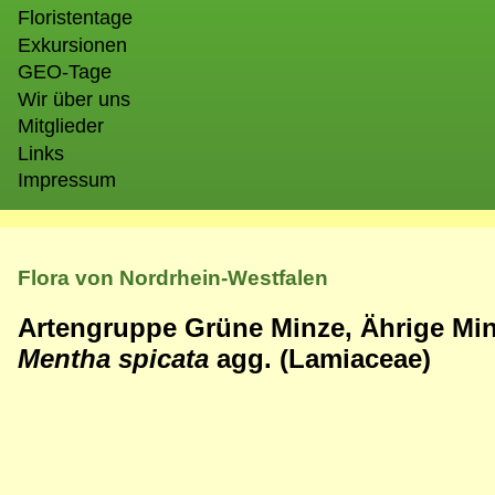
Floristentage
Exkursionen
GEO-Tage
Wir über uns
Mitglieder
Links
Impressum
Flora von Nordrhein-Westfalen
Artengruppe Grüne Minze, Ährige Min
Mentha spicata
agg.
(Lamiaceae)