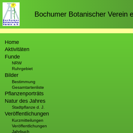
Direkt
zum
Bochumer Botanischer Verein e
Inhalt
Hauptnavigation
Home
Aktivitäten
Funde
NRW
Ruhrgebiet
Bilder
Bestimmung
Gesamtartenliste
Pflanzenporträts
Natur des Jahres
Stadtpflanze d. J.
Veröffentlichungen
Kurzmitteilungen
Veröffentlichungen
Jahrbuch