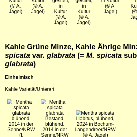
Kultur
Kultur
gestielt,
gestielt,
in Kultur
i
(© A.
(© A.
in
in
(© A.
Kul
Jagel)
Jagel)
Kultur
Kultur
Jagel)
(©
(© A.
(© A.
Jag
Jagel)
Jagel)
Kahle Grüne Minze, Kahle Ährige Min
spicata
var.
glabrata
(=
M. spicata
sub
glabrata
)
Einheimisch
Kahle Varietät/Unterart
Bild
Bild
Bild
blühend,
Bestand,
Habitus, blühend,
2014 in der
blühend,
2024 in Bochum-
Senne/NRW
2014 in der
Langendreer/NRW
(I.
Senne/NRW
(© A. Jagel)