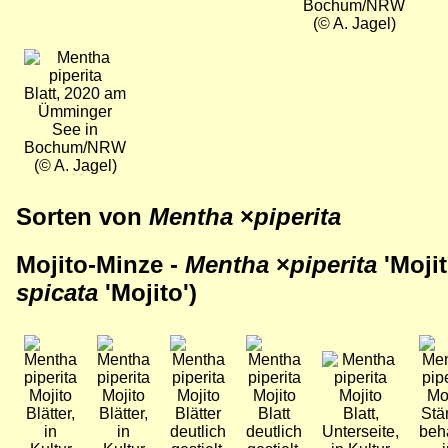
Bochum/NRW
(© A. Jagel)
Bild
Blatt, 2020 am
Ümminger
See in
Bochum/NRW
(© A. Jagel)
Sorten von
Mentha
×
piperita
Mojito-Minze -
Mentha
×
piperita
'Moji
spicata
'Mojito')
Bild
Bild
Bild
Bild
Bil
Bild
Blätter,
Blätter,
Blätter
Blatt
Blatt,
Stä
in
in
deutlich
deutlich
Unterseite,
beha