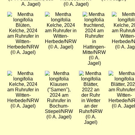
A. Jagel)
(© A. Jagel)
Bild
Bild
Bild
Bild
Blüten,
Kelche, 2024
fruchtend,
Kelche, 2
Kelche, 2024
am Ruhrufer in
2024 am
am Ruhrufe
am Ruhrufer in
Witten-
Ruhrufer
Witten
Witten-
Herbede/NRW
in
Herbede/
Herbede/NRW
(© A. Jagel)
Hattingen-
(© A. Jag
(© A. Jagel)
Mitte/NRW
(© A.
Jagel)
Bild
Bild
Bild
Bild
Kelche, 2024
Klausen
Blätter,
Blätter, 20
am Ruhrufer in
("Samen"),
2022 an
am Ruhrufer
Witten-
2024 am
der Ruhr
Witten-
Herbede/NRW
Ruhrufer in
in Wetter
Herbede/N
(© A. Jagel)
Bochum-
an der
(© A. Jagel
Stiepel/NRW
Ruhr/NRW
(© A. Jagel)
(© A.
Jagel)