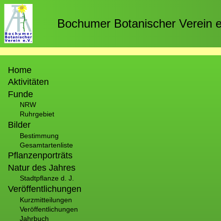
Direkt
zum
Bochumer Botanischer Verein e
Inhalt
Hauptnavigation
Home
Aktivitäten
Funde
NRW
Ruhrgebiet
Bilder
Bestimmung
Gesamtartenliste
Pflanzenporträts
Natur des Jahres
Stadtpflanze d. J.
Veröffentlichungen
Kurzmitteilungen
Veröffentlichungen
Jahrbuch