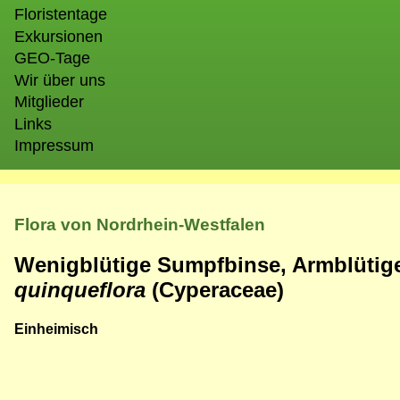
Floristentage
Exkursionen
GEO-Tage
Wir über uns
Mitglieder
Links
Impressum
Flora von Nordrhein-Westfalen
Wenigblütige Sumpfbinse, Armblütig
quinqueflora
(Cyperaceae)
Einheimisch