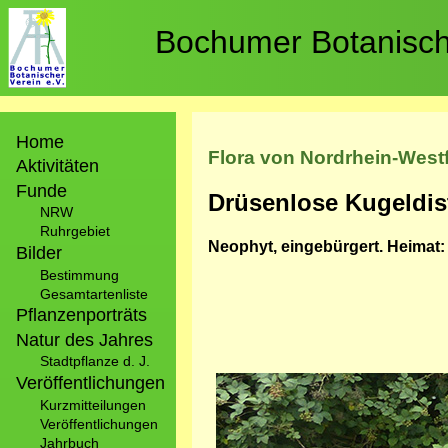
Direkt
zum
Bochumer Botanische
Inhalt
Hauptnavigation
Home
Flora von Nordrhein-West
Aktivitäten
Funde
Drüsenlose Kugeldis
NRW
Ruhrgebiet
Neophyt, eingebürgert. Heimat
Bilder
Bestimmung
Gesamtartenliste
Pflanzenporträts
Natur des Jahres
Stadtpflanze d. J.
Veröffentlichungen
Bild
Kurzmitteilungen
Veröffentlichungen
Jahrbuch