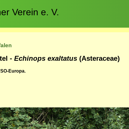
r Verein e. V.
falen
tel -
Echinops exaltatus
(Asteraceae)
: SO-Europa.