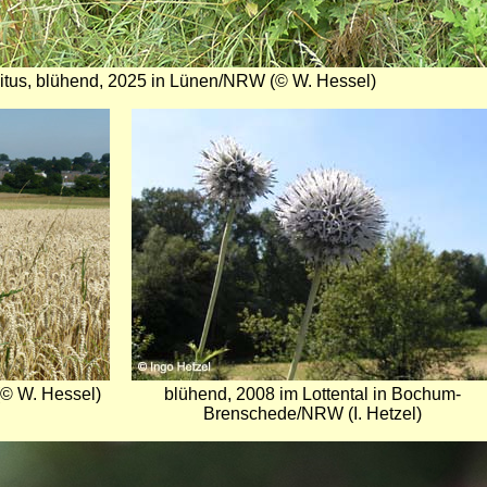
itus, blühend, 2025 in Lünen/NRW (© W. Hessel)
Bild
(© W. Hessel)
blühend, 2008 im Lottental in Bochum-
Brenschede/NRW (I. Hetzel)