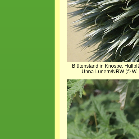
Blütenstand in Knospe, Hüllblä
Unna-Lünern/NRW (© W. 
Bild