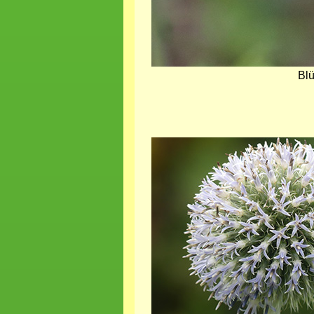
Blü
Bild