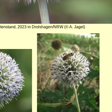
tenstand, 2023 in Drolshagen/NRW (© A. Jagel)
Bild