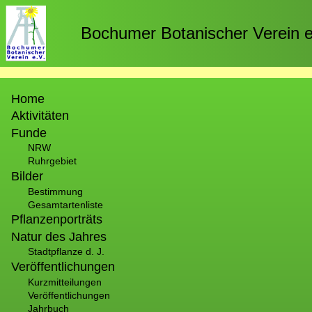
Direkt
zum
Bochumer Botanischer Verein e
Inhalt
Hauptnavigation
Home
Aktivitäten
Funde
NRW
Ruhrgebiet
Bilder
Bestimmung
Gesamtartenliste
Pflanzenporträts
Natur des Jahres
Stadtpflanze d. J.
Veröffentlichungen
Kurzmitteilungen
Veröffentlichungen
Jahrbuch