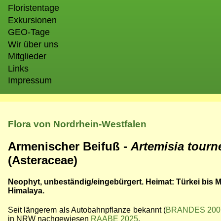
Floristentage
Exkursionen
GEO-Tage
Wir über uns
Mitglieder
Links
Impressum
Flora von Nordrhein-Westfalen
Armenischer Beifuß -
Artemisia tourn
(Asteraceae)
Neophyt, unbeständig/eingebürgert. Heimat: Türkei bis 
Himalaya.
Seit längerem als Autobahnpflanze bekannt (
BRANDES 200
in NRW nachgewiesen
RAABE 2025
.