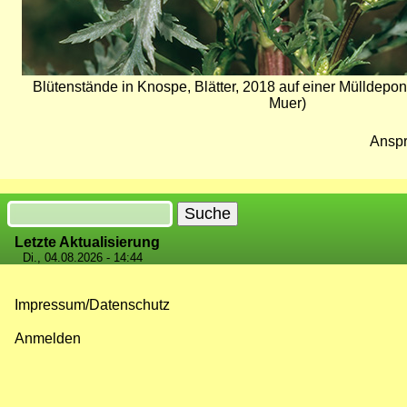
Blütenstände in Knospe, Blätter, 2018 auf einer Mülldepon
Muer)
Anspr
Suche
Letzte Aktualisierung
Di., 04.08.2026 - 14:44
Impressum/Datenschutz
Fußzeilenmenü
Anmelden
Benutzermenü