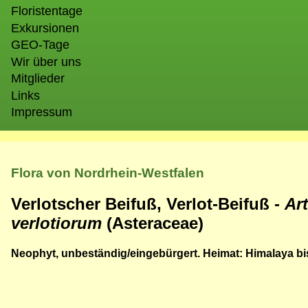
Floristentage
Exkursionen
GEO-Tage
Wir über uns
Mitglieder
Links
Impressum
Flora von Nordrhein-Westfalen
Verlotscher Beifuß, Verlot-Beifuß -
Ar
verlotiorum
(Asteraceae)
Neophyt, unbeständig/eingebürgert. Heimat: Himalaya bi