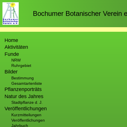
Direkt
zum
Bochumer Botanischer Verein e
Inhalt
Hauptnavigation
Home
Aktivitäten
Funde
NRW
Ruhrgebiet
Bilder
Bestimmung
Gesamtartenliste
Pflanzenporträts
Natur des Jahres
Stadtpflanze d. J.
Veröffentlichungen
Kurzmitteilungen
Veröffentlichungen
Jahrbuch