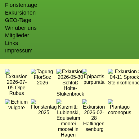
Floristentage
Exkursionen
GEO-Tage
Wir über uns
Mitglieder
Links
Impressum
Bild
Bild
Bild
Bild
Bild
Bild
Bild
Bild
Bild
Bild