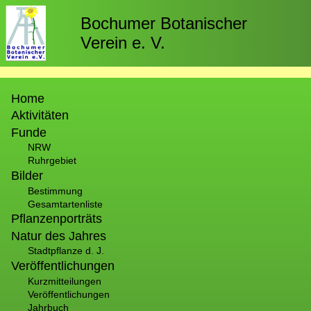
Direkt
zum
Bochumer Botanischer
Inhalt
Verein e. V.
Hauptnavigation
Home
Aktivitäten
Funde
NRW
Ruhrgebiet
Bilder
Bestimmung
Gesamtartenliste
Pflanzenporträts
Natur des Jahres
Stadtpflanze d. J.
Veröffentlichungen
Kurzmitteilungen
Veröffentlichungen
Jahrbuch