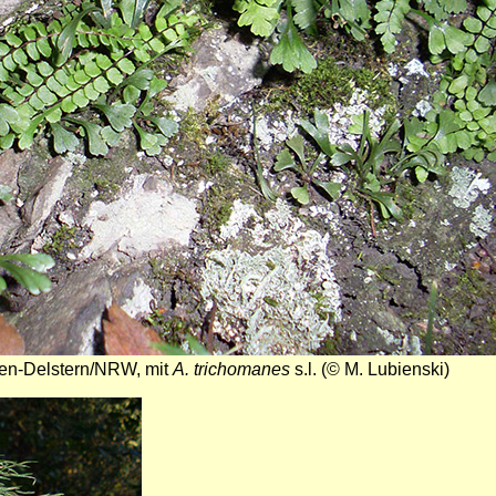
en-Delstern/NRW, mit
A. trichomanes
s.l. (© M. Lubienski)