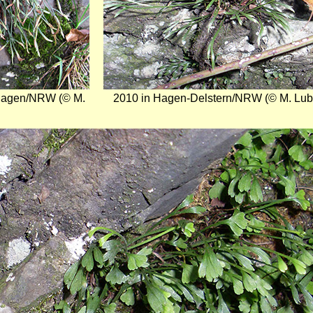
 Hagen/NRW (© M.
2010 in Hagen-Delstern/NRW (© M. Lub