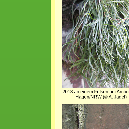
2013 an einem Felsen bei Ambro
Hagen/NRW (© A. Jagel)
Bild