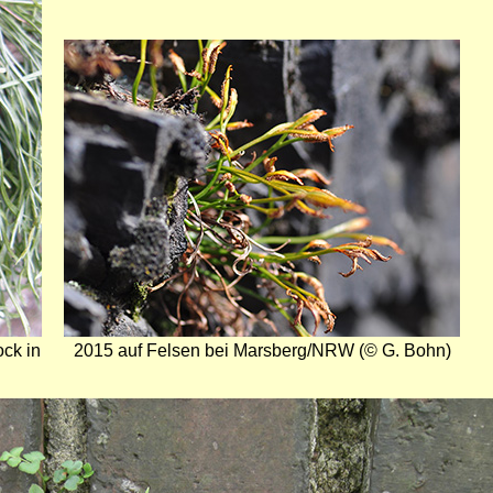
Bild
ck in
2015 auf Felsen bei Marsberg/NRW (© G. Bohn)