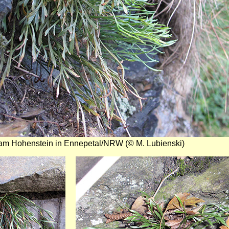
am Hohenstein in Ennepetal/NRW (© M. Lubienski)
Bild