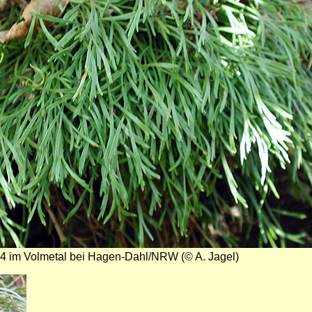
4 im Volmetal bei Hagen-Dahl/NRW (© A. Jagel)