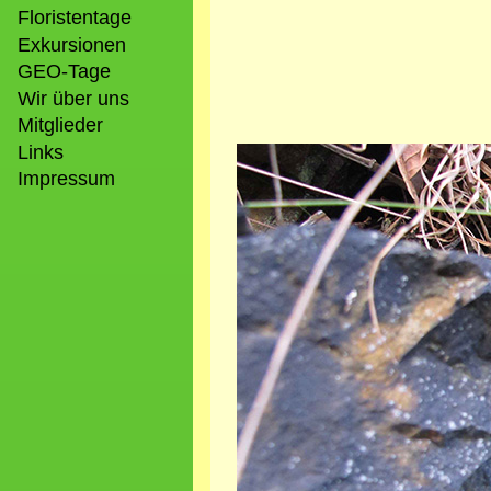
Floristentage
Exkursionen
GEO-Tage
Wir über uns
Mitglieder
Links
Bild
Impressum