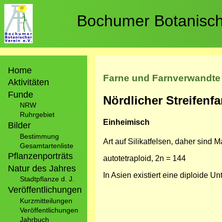
Direkt
zum
Bochumer Botanische
Inhalt
Hauptnavigation
Home
Farne und Farnverwandte
Aktivitäten
Funde
Nördlicher Streifenfa
NRW
Ruhrgebiet
Einheimisch
Bilder
Bestimmung
Art auf Silikatfelsen, daher sin
Gesamtartenliste
Pflanzenporträts
autotetraploid, 2n = 144
Natur des Jahres
In Asien existiert eine diploide Un
Stadtpflanze d. J.
Veröffentlichungen
Kurzmitteilungen
Veröffentlichungen
Jahrbuch