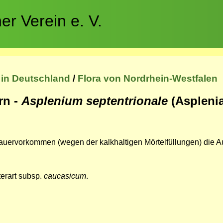
r Verein e. V.
 in Deutschland
/
Flora von Nordrhein-Westfalen
rn -
Asplenium septentrionale
(Aspleni
d Mauervorkommen (wegen der kalkhaltigen Mörtelfüllungen) die
terart subsp.
caucasicum
.