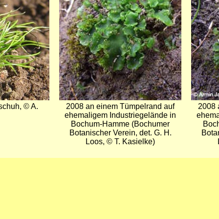
schuh, © A.
2008 an einem Tümpelrand auf
2008 
ehemaligem Industriegelände in
ehemal
Bochum-Hamme (Bochumer
Boc
Botanischer Verein, det. G. H.
Botan
Loos, © T. Kasielke)