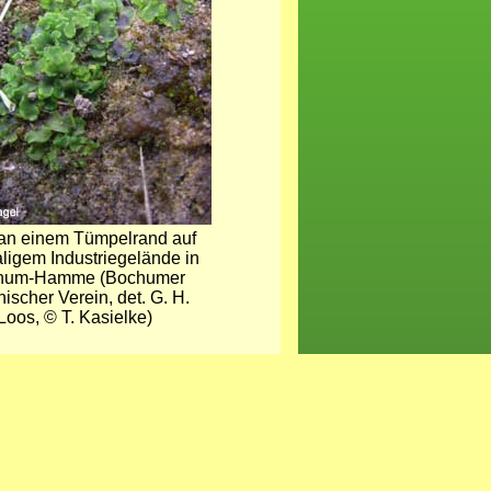
an einem Tümpelrand auf
igem Industriegelände in
hum-Hamme (Bochumer
ischer Verein, det. G. H.
Loos, © T. Kasielke)