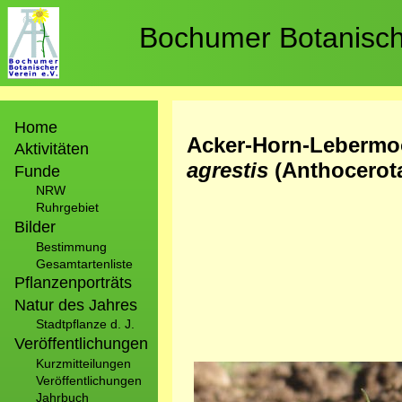
Direkt
zum
Bochumer Botanische
Inhalt
Hauptnavigation
Home
Acker-Horn-Lebermo
Aktivitäten
agrestis
(Anthocerot
Funde
NRW
Ruhrgebiet
Bilder
Bestimmung
Gesamtartenliste
Pflanzenporträts
Natur des Jahres
Stadtpflanze d. J.
Veröffentlichungen
Kurzmitteilungen
Bild
Veröffentlichungen
Jahrbuch