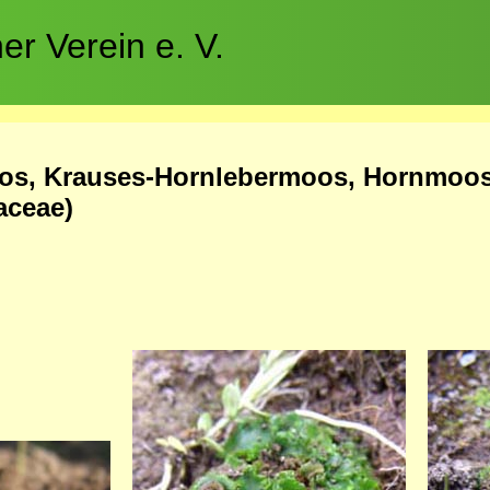
r Verein e. V.
os, Krauses-Hornlebermoos, Hornmoo
aceae)
Bild
Bild