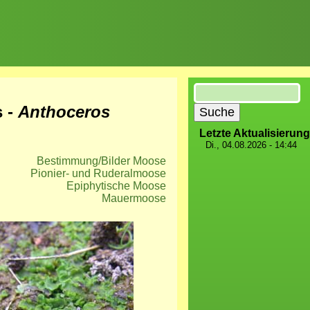
Suche
s -
Anthoceros
Letzte Aktualisierung
Di., 04.08.2026 - 14:44
Bestimmung/Bilder Moose
Pionier- und Ruderalmoose
Epiphytische Moose
Mauermoose