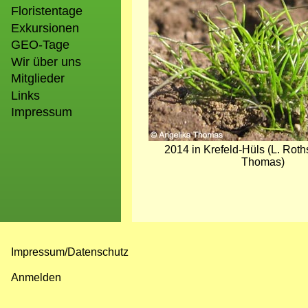
Floristentage
Exkursionen
GEO-Tage
Wir über uns
Mitglieder
Links
Impressum
2014 in Krefeld-Hüls (L. Roth
Thomas)
Impressum/Datenschutz
Fußzeilenmenü
Anmelden
Benutzermenü