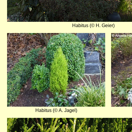
Habitus (© H. Geier)
Bild
Bild
Habitus (© A. Jagel)
Bild