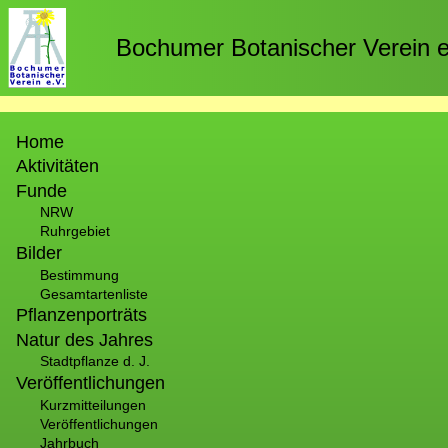
Direkt
zum
Bochumer Botanischer Verein e
Inhalt
Hauptnavigation
Home
Aktivitäten
Funde
NRW
Ruhrgebiet
Bilder
Bestimmung
Gesamtartenliste
Pflanzenporträts
Natur des Jahres
Stadtpflanze d. J.
Veröffentlichungen
Kurzmitteilungen
Veröffentlichungen
Jahrbuch