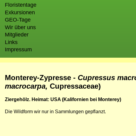
Floristentage
Exkursionen
GEO-Tage
Wir über uns
Mitglieder
Links
Impressum
Monterey-Zypresse -
Cupressus macr
macrocarpa,
Cupressaceae)
Ziergehölz. Heimat: USA (Kalifornien bei Monterey)
Die Wildform wir nur in Sammlungen gepflanzt.