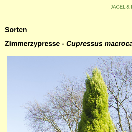
JAGEL & 
Sorten
Zimmerzypresse -
Cupressus macroc
Bild