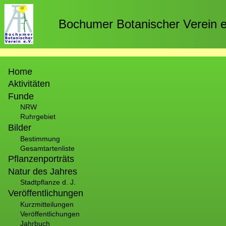
Direkt
zum
Bochumer Botanischer Verein e
Inhalt
Hauptnavigation
Home
Aktivitäten
Funde
NRW
Ruhrgebiet
Bilder
Bestimmung
Gesamtartenliste
Pflanzenporträts
Natur des Jahres
Stadtpflanze d. J.
Veröffentlichungen
Kurzmitteilungen
Veröffentlichungen
Jahrbuch