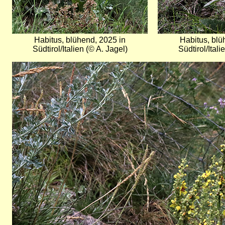
Habitus, blühend, 2025 in
Habitus, blü
Südtirol/Italien (© A. Jagel)
Südtirol/Itali
Bild